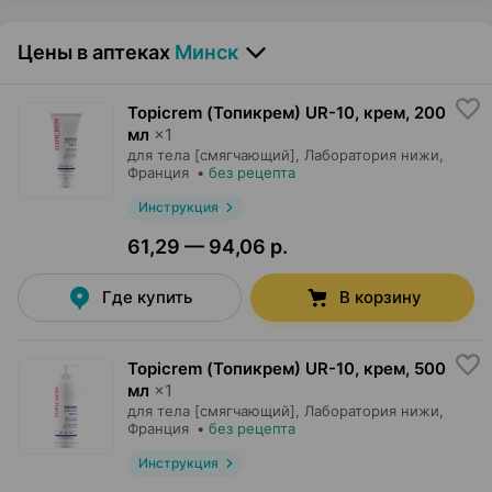
Цены в аптеках
Минск
Topicrem (Топикрем) UR-10, крем
,
200
мл
×
1
для тела [смягчающий],
Лаборатория нижи
,
Франция
•
без рецепта
Инструкция
61,29 — 94,06 р.
Где купить
В корзину
Topicrem (Топикрем) UR-10, крем
,
500
мл
×
1
для тела [смягчающий],
Лаборатория нижи
,
Франция
•
без рецепта
Инструкция