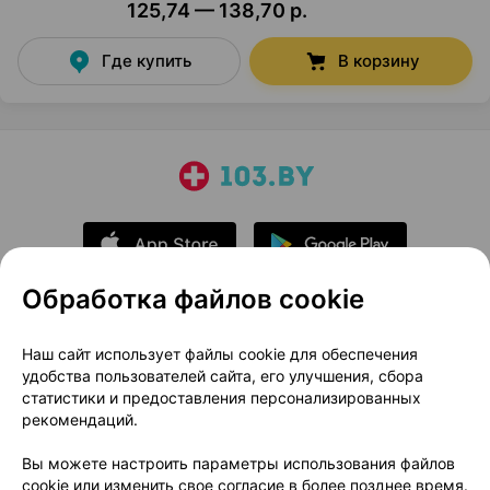
125,74 — 138,70 р.
Где купить
В корзину
Обработка файлов cookie
О проекте
Новости проекта
Наш сайт использует файлы cookie для обеспечения
удобства пользователей сайта, его улучшения, сбора
Размещение рекламы
Медицинский маркетинг
статистики и предоставления персонализированных
Публичный договор
Доставка
рекомендаций.
Пользовательское соглашение
Вы можете настроить параметры использования файлов
Способы оплаты
Вакансии
Партнеры
cookie или изменить свое согласие в более позднее время.