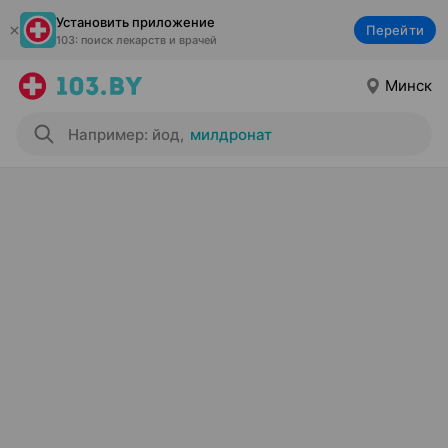
Установить приложение
Перейти
103: поиск лекарств и врачей
Минск
Например: йод
,
милдронат