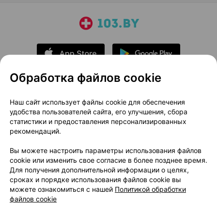
Обработка файлов cookie
О проекте
Новости проекта
Наш сайт использует файлы cookie для обеспечения
удобства пользователей сайта, его улучшения, сбора
Размещение рекламы
Медицинский маркетинг
статистики и предоставления персонализированных
Публичный договор
Доставка
рекомендаций.
Пользовательское соглашение
Вы можете настроить параметры использования файлов
Способы оплаты
Вакансии
Партнеры
cookie или изменить свое согласие в более позднее время.
Написать руководителю 103.by
Для получения дополнительной информации о целях,
сроках и порядке использования файлов cookie вы
Написать в поддержку
можете ознакомиться с нашей
Политикой обработки
Персональные настройки Cookie
файлов cookie
Обработка персональных данных