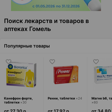
Поиск лекарств и товаров в
аптеках Гомель
Популярные товары
Канефрон форте
,
Ренни
,
таблетки
×
24
Магне b6
,
т
таблетки
×
30
×
60
от 27,30 р.
от 17,92 р.
от 34,80 