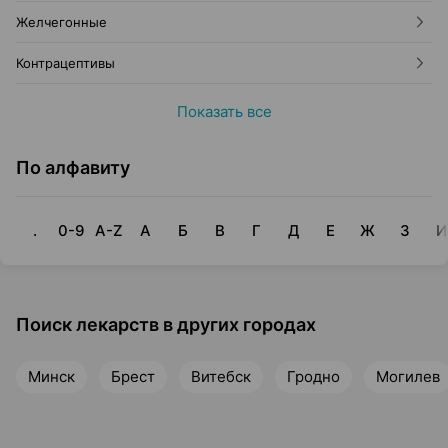
Желчегонные
Контрацептивы
Показать все
По алфавиту
.
0-9
A-Z
А
Б
В
Г
Д
Е
Ж
З
И
Поиск лекарств в других городах
Минск
Брест
Витебск
Гродно
Могилев