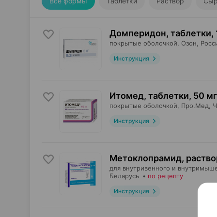
Все формы
Таблетки
Раствор
Сыр
Домперидон, таблетки
,
покрытые оболочкой,
Озон
, Росс
Инструкция
Итомед, таблетки
,
50 мг
покрытые оболочкой,
Про.Мед
, 
Инструкция
Метоклопрамид, раство
для внутривенного и внутримыше
Беларусь
•
по рецепту
Инструкция