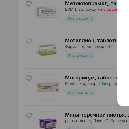
Метоклопрамид, таблет
БЗМП
, Беларусь
•
по рецепту
Инструкция
Мотиллион, таблетки
,
1
Фармлэнд
, Беларусь
•
без рецеп
Инструкция
Моторикум, таблетки
,
1
Медокеми
, Кипр
•
без рецепта
Инструкция
Мяты перечной листья, 
растительное,
Падис С
, Беларусь