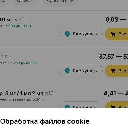
ье
Капсулы
Сделано в РБ
6,03 — 
10 мг
×
30
ия
•
без рецепта
Где купить
В к
37,57 — 5
×
40
Чехия
•
без рецепта
Где купить
В к
4,41 — 4
р
,
5 мг / 1 мл 2 мл
×
10
чного введения,
БЗМП
,
Где купить
В к
Обработка файлов cookie