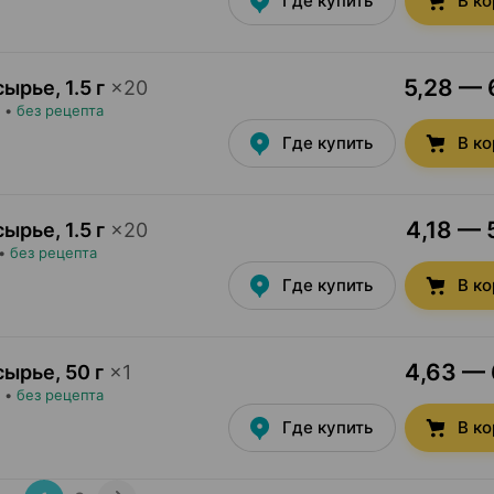
Где купить
В к
5,28 — 
сырье
,
1.5 г
×
20
•
без рецепта
Где купить
В к
4,18 — 
сырье
,
1.5 г
×
20
•
без рецепта
Где купить
В к
4,63 — 
сырье
,
50 г
×
1
•
без рецепта
Где купить
В к