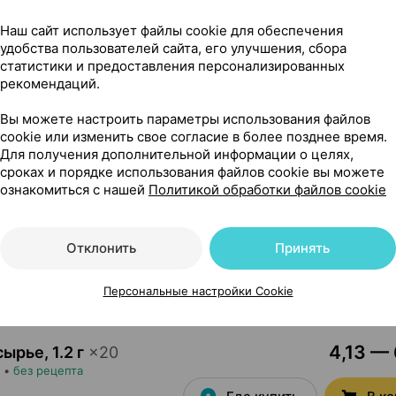
1,64 — 
ки
,
10 мг
×
50
Наш сайт использует файлы cookie для обеспечения
удобства пользователей сайта, его улучшения, сбора
Где купить
В к
статистики и предоставления персонализированных
рекомендаций.
Вы можете настроить параметры использования файлов
9,72 — 1
0 мг
×
30
cookie или изменить свое согласие в более позднее время.
та
Для получения дополнительной информации о целях,
Где купить
В к
сроках и порядке использования файлов cookie вы можете
ознакомиться с нашей
Политикой обработки файлов cookie
9,69 — 1
0 мг
×
20
Отклонить
Принять
Где купить
В к
Персональные настройки Cookie
4,13 — 
сырье
,
1.2 г
×
20
•
без рецепта