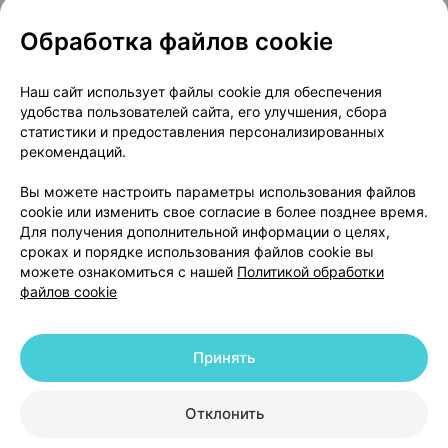
Обработка файлов cookie
Популярные товары
Наш сайт использует файлы cookie для обеспечения
удобства пользователей сайта, его улучшения, сбора
статистики и предоставления персонализированных
рекомендаций.
Вы можете настроить параметры использования файлов
cookie или изменить свое согласие в более позднее время.
Для получения дополнительной информации о целях,
сроках и порядке использования файлов cookie вы
Канефрон форте
,
Циклодинон
,
Энтерол
,
кап
можете ознакомиться с нашей
Политикой обработки
таблетки
×
30
таблетки
×
30
250 мг
×
30
файлов cookie
от 27,30 р.
от 25,72 р.
от 27,83 р
Принять
В корзину
В корзину
В ко
Отклонить