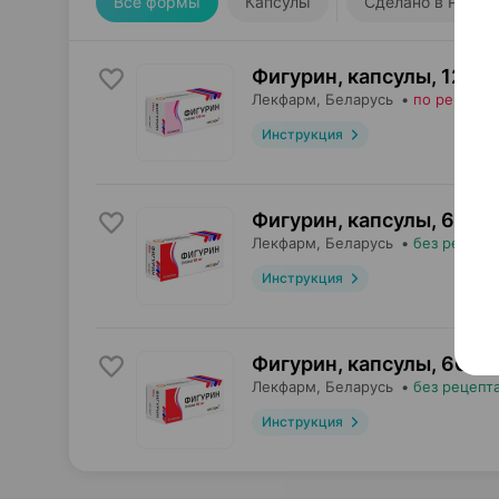
Все формы
Капсулы
Сделано в РБ
Фигурин, капсулы
,
120 м
Лекфарм
, Беларусь
•
по рецепту
Инструкция
Фигурин, капсулы
,
60 мг
Лекфарм
, Беларусь
•
без рецепт
Инструкция
Фигурин, капсулы
,
60 мг
Лекфарм
, Беларусь
•
без рецепт
Инструкция