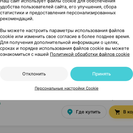
Наш сайт использует файлы cookie для обеспечения
удобства пользователей сайта, его улучшения, сбора
статистики и предоставления персонализированных
рекомендаций.
58,72 — 71
г
×
60
Вы можете настроить параметры использования файлов
Где купить
В к
cookie или изменить свое согласие в более позднее время.
Для получения дополнительной информации о целях,
сроках и порядке использования файлов cookie вы можете
ознакомиться с нашей
Политикой обработки файлов cookie
22,08 — 26
×
30
а
Где купить
В к
Отклонить
Принять
Персональные настройки Cookie
35,12 — 4
×
60
а
Где купить
В к