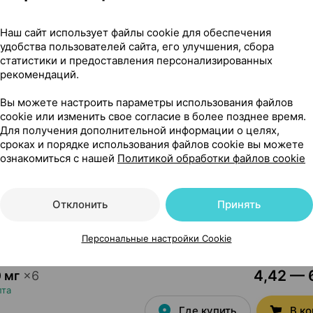
10,38 — 12
ки
,
400 мг
×
3
Беларусь
•
без рецепта
Наш сайт использует файлы cookie для обеспечения
Где купить
В к
удобства пользователей сайта, его улучшения, сбора
статистики и предоставления персонализированных
рекомендаций.
4,77 — 
 мг
×
6
Вы можете настроить параметры использования файлов
 рецепта
cookie или изменить свое согласие в более позднее время.
Для получения дополнительной информации о целях,
Где купить
В к
сроках и порядке использования файлов cookie вы можете
ознакомиться с нашей
Политикой обработки файлов cookie
6,35 — 1
0 мг / 5 мл 30 мл
×
1
алестина
•
без рецепта
Отклонить
Принять
Где купить
В к
Персональные настройки Cookie
4,42 — 6
 мг
×
6
пта
Где купить
В к