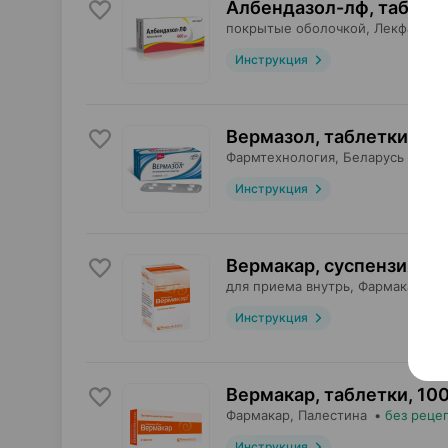
Албендазол-лф, таблет
покрытые оболочкой,
Лекфарм
, 
Инструкция
Вермазол, таблетки
,
100
Фармтехнология
, Беларусь
•
без
Инструкция
Вермакар, суспензия
,
10
для приема внутрь,
Фармакар
, П
Инструкция
Вермакар, таблетки
,
100
Фармакар
, Палестина
•
без реце
Инструкция