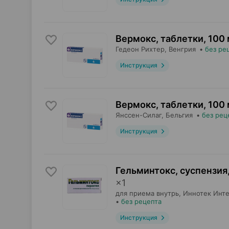
Вермокс, таблетки
,
100 
Гедеон Рихтер
, Венгрия
•
без ре
Инструкция
Вермокс, таблетки
,
100 
Янссен-Силаг
, Бельгия
•
без рец
Инструкция
Гельминтокс, суспензия
×
1
для приема внутрь,
Иннотек Инт
•
без рецепта
Инструкция