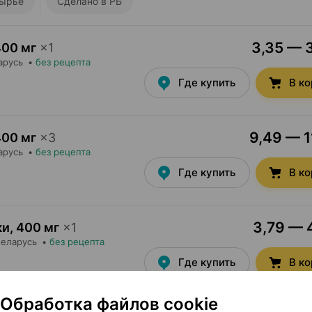
ырье
Сделано в РБ
3,35 — 3
400 мг
×
1
арусь
•
без рецепта
Где купить
В к
9,49 — 1
400 мг
×
3
арусь
•
без рецепта
Где купить
В к
3,79 — 4
ки
,
400 мг
×
1
Беларусь
•
без рецепта
Где купить
В к
Обработка файлов cookie