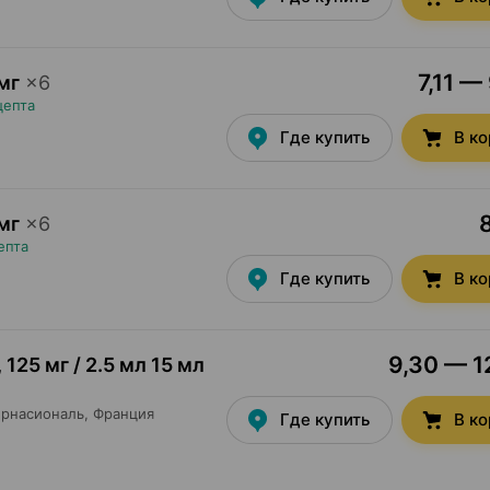
7,11 — 
мг
×
6
цепта
Где купить
В к
мг
×
6
епта
Где купить
В к
9,30 — 12
,
125 мг / 2.5 мл 15 мл
ернасиональ
, Франция
Где купить
В к