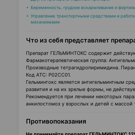
Беременность, грудное вскармливание и фертил
Управление транспортными средствами и работа
механизмами
Что из себя представляет препара
Препарат ГЕЛЬМИНТОКС содержит действую
Фармакотерапевтическая группа: Антигельм
Производные тетрагидропиримидина. Пиран
Код АТС: P02CC01.
Гельминтокс является антигельминтным сред
развития и на их зрелые формы, не действу
Рекомендуется при лечении некоторых параз
анкилостомоз у взрослых и детей с массой т
Противопоказания
Не принимайте препарат ГЕЛЬМИНТОКС 125 