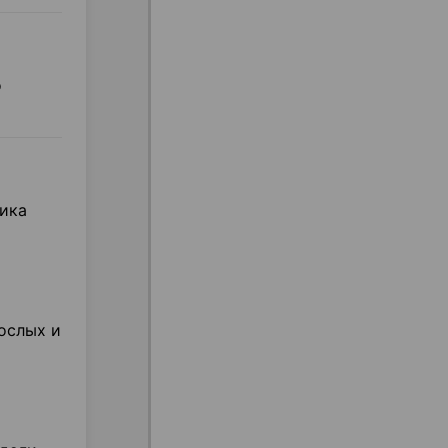
о
ника
рослых и