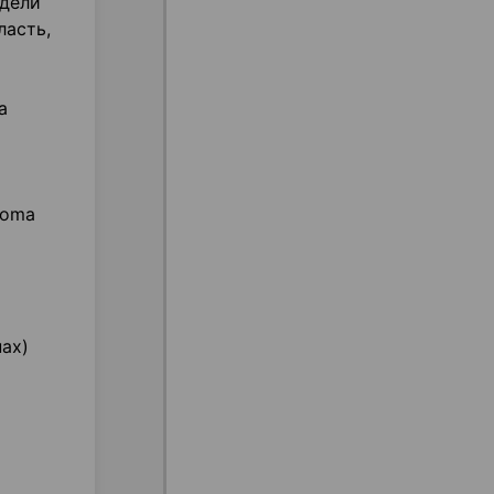
едели
ласть,
а
toma
ах)