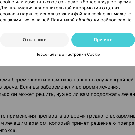
cookie или изменить свое согласие в более позднее время.
теки о том, что вы принимаете, недавно принимали ил
Для получения дополнительной информации о целях,
сроках и порядке использования файлов cookie вы можете
е препараты.
ознакомиться с нашей
Политикой обработки файлов cookie
вание и фертильность
Отклонить
Принять
аете, что вы беременны или планируете беременность,
ируйтесь с лечащим врачом или работником аптеки.
Персональные настройки Cookie
ремя беременности возможно только в случае крайней
 врача. Если вы забеременели во время лечения,
лько он может решить, нужно ли вам продолжать лечен
те применения препарата во время грудного вскармлив
оим лечащим врачом, который примет решение о прекр
нтокса.