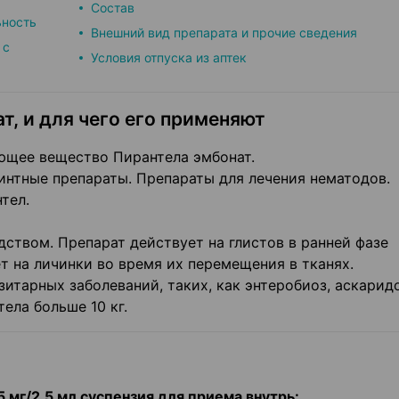
Состав
ьность
Внешний вид препарата и прочие сведения
 с
Условия отпуска из аптек
т, и для чего его применяют
щее вещество Пирантела эмбонат.
интные препараты. Препараты для лечения нематодов.
тел.
ством. Препарат действует на глистов в ранней фазе
ет на личинки во время их перемещения в тканях.
итарных заболеваний, таких, как энтеробиоз, аскарид
ела больше 10 кг.
мг/2,5 мл суспензия для приема внутрь: