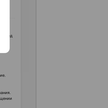
и
 перед
ие.
ания.
ащении