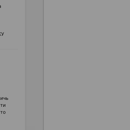
а
КУ
ричь
сти
сто