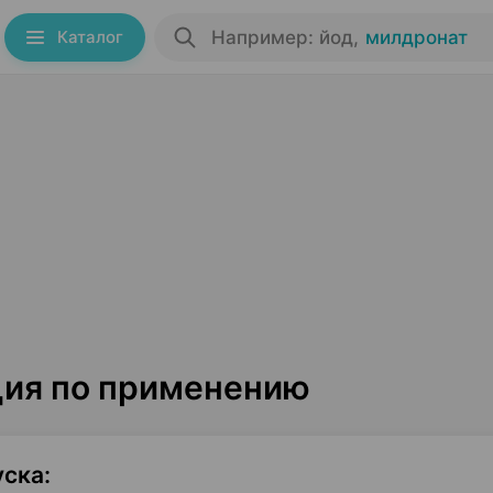
Каталог
Например: йод
,
милдронат
ия по применению
уска
: