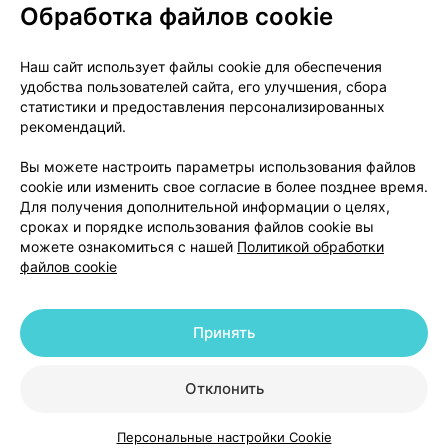
Обработка файлов cookie
О проекте
Новости проекта
Наш сайт использует файлы cookie для обеспечения
удобства пользователей сайта, его улучшения, сбора
Размещение рекламы
Медицинский маркетинг
статистики и предоставления персонализированных
Публичный договор
Доставка
рекомендаций.
Пользовательское соглашение
Вы можете настроить параметры использования файлов
Способы оплаты
Вакансии
Партнеры
cookie или изменить свое согласие в более позднее время.
Написать руководителю 103.by
Для получения дополнительной информации о целях,
сроках и порядке использования файлов cookie вы
Написать в поддержку
можете ознакомиться с нашей
Политикой обработки
Персональные настройки Cookie
файлов cookie
Обработка персональных данных
Принять
© 2026 ООО «Артокс Лаб», УНП 191700409 | 220012, Республика Беларусь,
г. Минск, улица Толбухина, 2, пом. 16 | help@103.by
|
Служба поддержки
+375 291212755
Отклонить
Персональные настройки Cookie
Каталог
Корзина
Избранное
Профиль