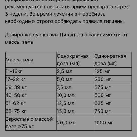
рекомендуется повторить прием препарата через
3 недели. Во время лечения энтеробиоза
необходимо строго соблюдать правила гигиены.
Дозировка суспензии Пирантел в зависимости от
массы тела
Однократная
Однократная
Масса тела
доза (мл)
доза (мг)
11–16кг
2,5 мл
125 мг
17–28 кг
5,0 мл
250 мг
29–39 кг
7,5 мл
375 мг
40–50 кг
10,0 мл
500 мг
51–62 кг
12,5 мл
625 мг
63–75 кг
15,0 мл
750 мг
Взрослые с массой
20,0 мл
1000 мг
тела >75 кг