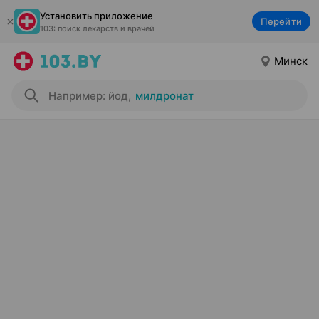
Установить приложение
Перейти
103: поиск лекарств и врачей
Минск
Например: йод
,
милдронат