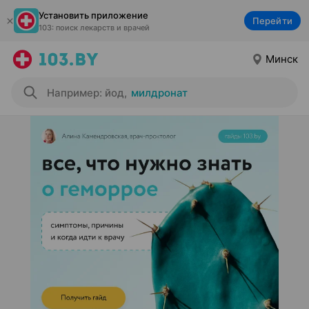
Установить приложение
Перейти
103: поиск лекарств и врачей
Минск
Например: йод
,
милдронат