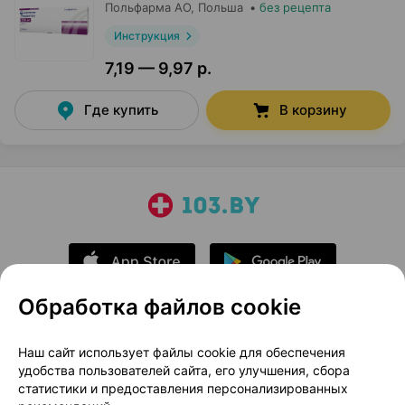
Польфарма AO
, Польша
•
без рецепта
Инструкция
7,19 — 9,97 р.
Где купить
В корзину
Обработка файлов cookie
О проекте
Новости проекта
Наш сайт использует файлы cookie для обеспечения
удобства пользователей сайта, его улучшения, сбора
Размещение рекламы
Медицинский маркетинг
статистики и предоставления персонализированных
Публичный договор
Доставка