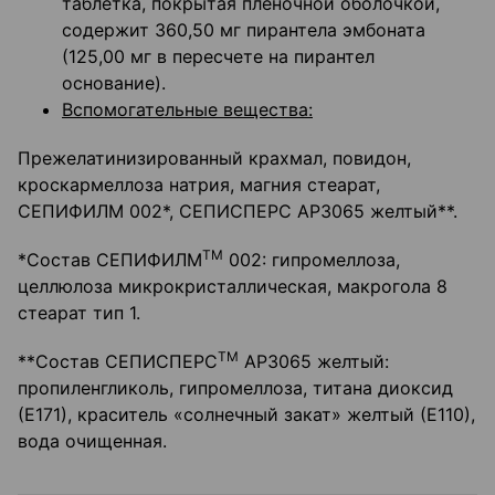
таблетка, покрытая пленочной оболочкой,
содержит 360,50 мг пирантела эмбоната
(125,00 мг в пересчете на пирантел
основание).
Вспомогательные вещества:
Прежелатинизированный крахмал, повидон,
кроскармеллоза натрия, магния стеарат,
СЕПИФИЛМ 002*, СЕПИСПЕРС АР3065 желтый**.
ТМ
*Состав СЕПИФИЛМ
002: гипромеллоза,
целлюлоза микрокристаллическая, макрогола 8
стеарат тип 1.
ТМ
**Состав СЕПИСПЕРС
АР3065 желтый:
пропиленгликоль, гипромеллоза, титана диоксид
(Е171), краситель «солнечный закат» желтый (Е110),
вода очищенная.