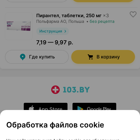
Пирантел, таблетки
,
250 мг
×
3
Польфарма AO
, Польша
•
без рецепта
Инструкция
7,19 — 9,97 р.
Где купить
В корзину
Обработка файлов cookie
О проекте
Новости проекта