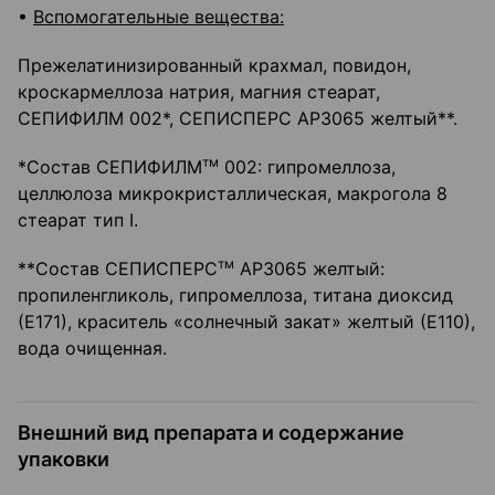
•
Вспомогательные вещества:
Прежелатинизированный крахмал, повидон,
кроскармеллоза натрия, магния стеарат,
СЕПИФИЛМ 002*, СЕПИСПЕРС АР3065 желтый**.
тм
*Состав СЕПИФИЛМ
002: гипромеллоза,
целлюлоза микрокристаллическая, макрогола 8
стеарат тип I.
тм
**Состав СЕПИСПЕРС
АР3065 желтый:
пропиленгликоль, гипромеллоза, титана диоксид
(Е171), краситель «солнечный закат» желтый (Е110),
вода очищенная.
Внешний вид препарата и содержание
упаковки