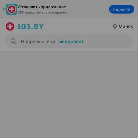
Установить приложение
Перейти
103: поиск лекарств и врачей
Минск
Например: йод
,
милдронат