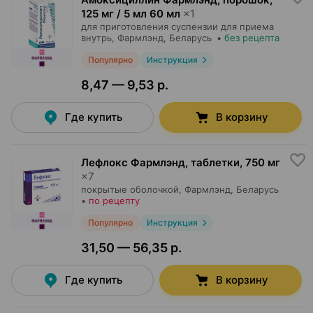
125 мг / 5 мл 60 мл
×
1
для приготовления суспензии для приема
внутрь,
Фармлэнд
, Беларусь
•
без рецепта
Популярно
Инструкция
8,47 — 9,53 р.
Где купить
В корзину
Лефлокс Фармлэнд, таблетки
,
750 мг
×
7
покрытые оболочкой,
Фармлэнд
, Беларусь
•
по рецепту
Популярно
Инструкция
31,50 — 56,35 р.
Где купить
В корзину