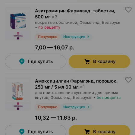
Азитромицин Фармлэнд, таблетки
,
500 мг
×
3
покрытые оболочкой,
Фармлэнд
, Беларусь
•
по рецепту
Популярно
Инструкция
7,00 — 16,07 р.
Где купить
В корзину
Амоксициллин Фармлэнд, порошок
,
250 мг / 5 мл 60 мл
×
1
для приготовления суспензии для приема
внутрь,
Фармлэнд
, Беларусь
•
без рецепта
Популярно
Инструкция
10,32 — 11,63 р.
Где купить
В корзину