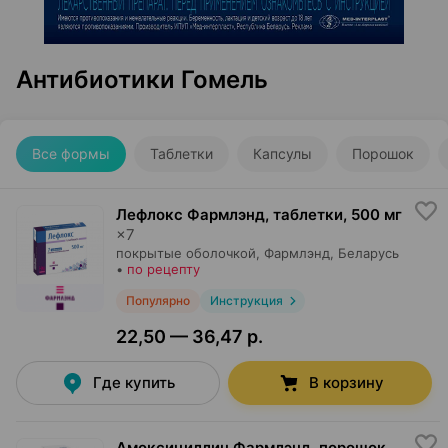
Антибиотики Гомель
Все формы
Таблетки
Капсулы
Порошок
Лефлокс Фармлэнд, таблетки
,
500 мг
×
7
покрытые оболочкой,
Фармлэнд
, Беларусь
•
по рецепту
Популярно
Инструкция
22,50 — 36,47 р.
Где купить
В корзину
Амоксициллин Фармлэнд, порошок
,