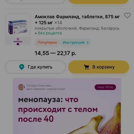
Амоклав Фармлэнд, таблетки
,
875 мг
+ 125 мг
×
14
покрытые оболочкой,
Фармлэнд
, Беларусь
•
без рецепта
Популярно
Инструкция
14,55 — 22,17 р.
Где купить
В корзину