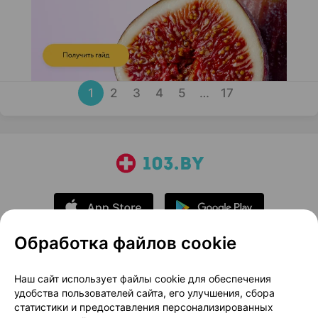
1
2
3
4
5
…
17
Обработка файлов cookie
О проекте
Новости проекта
Наш сайт использует файлы cookie для обеспечения
удобства пользователей сайта, его улучшения, сбора
Размещение рекламы
Медицинский маркетинг
статистики и предоставления персонализированных
Публичный договор
Доставка