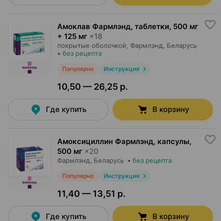
Амоклав Фармлэнд, таблетки
,
500 мг
+ 125 мг
×
18
покрытые оболочкой,
Фармлэнд
, Беларусь
•
без рецепта
Популярно
Инструкция
10,50 — 26,25 р.
Где купить
В корзину
Амоксициллин Фармлэнд, капсулы
,
500 мг
×
20
Фармлэнд
, Беларусь
•
без рецепта
Популярно
Инструкция
11,40 — 13,51 р.
Где купить
В корзину