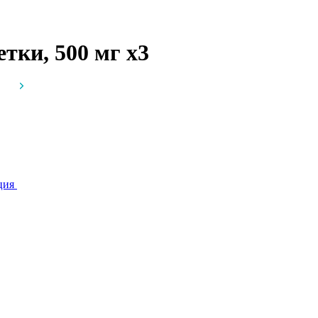
тки, 500 мг
x3
ция