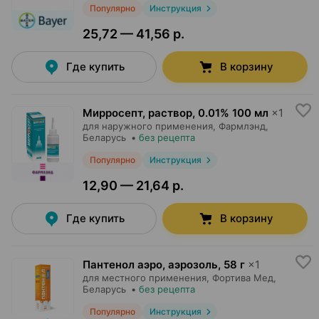
Популярно
Инструкция
25,72 — 41,56 р.
Где купить
В корзину
Мирросепт, раствор
,
0.01% 100 мл
×
1
для наружного применения,
Фармлэнд
,
Беларусь
•
без рецепта
Популярно
Инструкция
12,90 — 21,64 р.
Где купить
В корзину
Пантенол аэро, аэрозоль
,
58 г
×
1
для местного применения,
Фортива Мед
,
Беларусь
•
без рецепта
Популярно
Инструкция