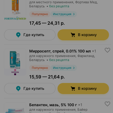
для местного применения,
Фортива Мед
,
Беларусь
•
без рецепта
Популярно
Инструкция
17,45 — 24,31 р.
Где купить
В корзину
Мирросепт, спрей
,
0.01% 100 мл
×
1
для наружного применения,
Фармлэнд
,
Беларусь
•
без рецепта
Популярно
Инструкция
15,59 — 21,64 р.
Где купить
В корзину
Бепантен, мазь
,
5% 100 г
×
1
для наружного применения,
Байер