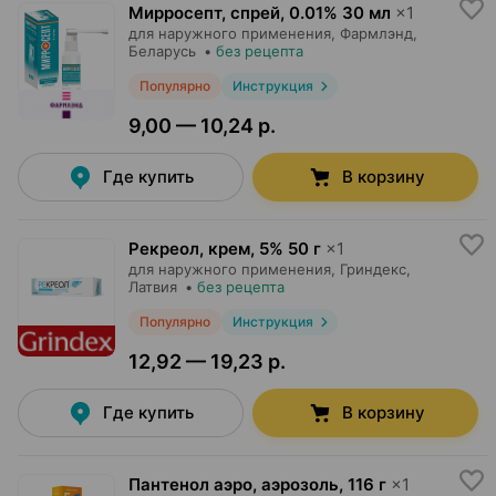
Мирросепт, спрей
,
0.01% 30 мл
×
1
для наружного применения,
Фармлэнд
,
Беларусь
•
без рецепта
Популярно
Инструкция
9,00 — 10,24 р.
Где купить
В корзину
Рекреол, крем
,
5% 50 г
×
1
для наружного применения,
Гриндекс
,
Латвия
•
без рецепта
Популярно
Инструкция
12,92 — 19,23 р.
Где купить
В корзину
Пантенол аэро, аэрозоль
,
116 г
×
1