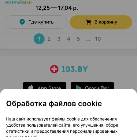
12,25 — 17,04 р.
Где купить
В корзину
1
2
3
4
5
…
10
Обработка файлов cookie
О проекте
Новости проекта
Наш сайт использует файлы cookie для обеспечения
удобства пользователей сайта, его улучшения, сбора
Размещение рекламы
Медицинский маркетинг
статистики и предоставления персонализированных
Публичный договор
Доставка