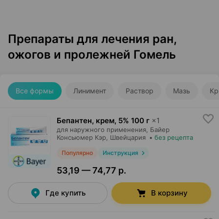
Препараты для лечения ран,
ожогов и пролежней Гомель
Все формы
Линимент
Раствор
Мазь
Кр
Бепантен, крем
,
5% 100 г
×
1
для наружного применения,
Байер
Консьюмер Кэр
, Швейцария
•
без рецепта
Популярно
Инструкция
53,19 — 74,77 р.
Где купить
В корзину