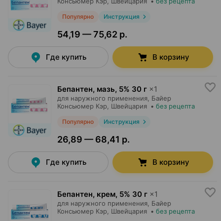
Консьюмер Кэр
, Швейцария
•
без рецепта
Популярно
Инструкция
54,19 — 75,62 р.
Где купить
В корзину
Бепантен, мазь
,
5% 30 г
×
1
для наружного применения,
Байер
Консьюмер Кэр
, Швейцария
•
без рецепта
Популярно
Инструкция
26,89 — 68,41 р.
Где купить
В корзину
Бепантен, крем
,
5% 30 г
×
1
для наружного применения,
Байер
Консьюмер Кэр
, Швейцария
•
без рецепта