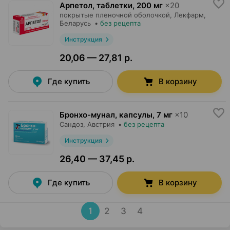
Арпетол, таблетки
,
200 мг
×
20
покрытые пленочной оболочкой,
Лекфарм
,
Беларусь
•
без рецепта
Инструкция
20,06 — 27,81 р.
Где купить
В корзину
Бронхо-мунал, капсулы
,
7 мг
×
10
Сандоз
, Австрия
•
без рецепта
Инструкция
26,40 — 37,45 р.
Где купить
В корзину
1
2
3
4