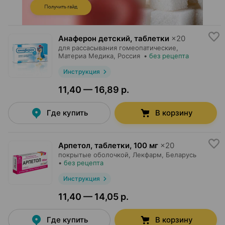
Анаферон детский, таблетки
×
20
для рассасывания гомеопатические,
Материа Медика
, Россия
•
без рецепта
Инструкция
11,40 — 16,89 р.
Где купить
В корзину
Арпетол, таблетки
,
100 мг
×
20
покрытые оболочкой,
Лекфарм
, Беларусь
•
без рецепта
Инструкция
11,40 — 14,05 р.
Где купить
В корзину