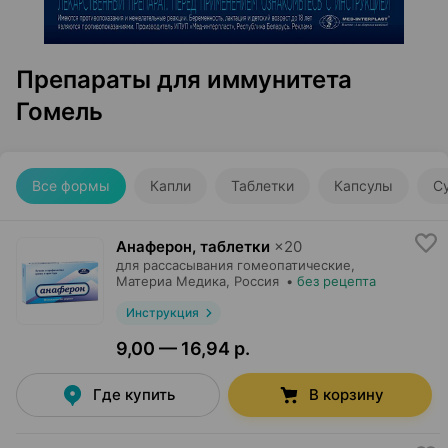
Препараты для иммунитета
Гомель
Все формы
Капли
Таблетки
Капсулы
С
Анаферон, таблетки
×
20
для рассасывания гомеопатические,
Материа Медика
, Россия
•
без рецепта
Инструкция
9,00 — 16,94 р.
Где купить
В корзину