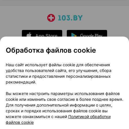
Обработка файлов cookie
О проекте
Новости проекта
Наш сайт использует файлы cookie для обеспечения
удобства пользователей сайта, его улучшения, сбора
Размещение рекламы
Медицинский маркетинг
статистики и предоставления персонализированных
Публичный договор
Доставка
рекомендаций.
Пользовательское соглашение
Вы можете настроить параметры использования файлов
Способы оплаты
Вакансии
Партнеры
cookie или изменить свое согласие в более позднее время.
Написать руководителю 103.by
Для получения дополнительной информации о целях,
сроках и порядке использования файлов cookie вы
Написать в поддержку
можете ознакомиться с нашей
Политикой обработки
Персональные настройки Cookie
файлов cookie
Обработка персональных данных