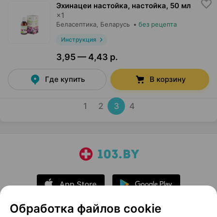
Эхинацеи настойка, настойка
,
50 мл
×
1
Беласептика
, Беларусь
•
без рецепта
Инструкция
3,95 — 4,43 р.
Где купить
В корзину
1
2
3
4
Обработка файлов cookie