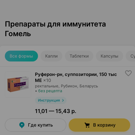
Препараты для иммунитета
Гомель
Все формы
Капли
Таблетки
Капсулы
С
Руферон-рн, суппозитории
,
150 тыс
МЕ
×
10
ректальные,
Рубикон
, Беларусь
•
без рецепта
Инструкция
11,01 — 15,43 р.
Где купить
В корзину