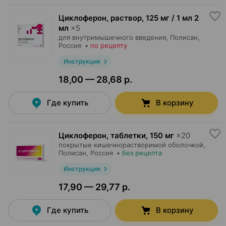
Циклоферон, раствор
,
125 мг / 1 мл 2
мл
×
5
для внутримышечного введения,
Полисан
,
Россия
•
по рецепту
Инструкция
18,00 — 28,68 р.
Где купить
В корзину
Циклоферон, таблетки
,
150 мг
×
20
покрытые кишечнорастворимой оболочкой,
Полисан
, Россия
•
без рецепта
Инструкция
17,90 — 29,77 р.
Где купить
В корзину