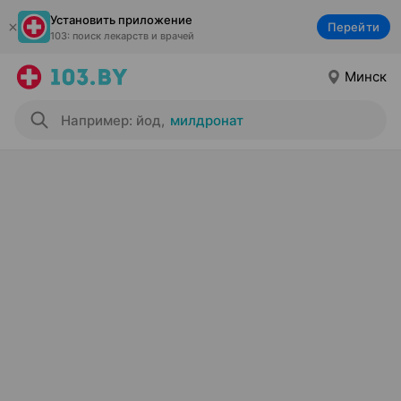
Установить приложение
Перейти
103: поиск лекарств и врачей
Минск
Например: йод
,
милдронат