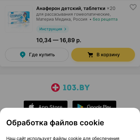
Анаферон детский, таблетки
×
20
для рассасывания гомеопатические,
Материа Медика
, Россия
•
без рецепта
Инструкция
10,34 — 16,89 р.
Где купить
В корзину
Обработка файлов cookie
О проекте
Новости проекта
Наш сайт использует файлы cookie для обеспечения