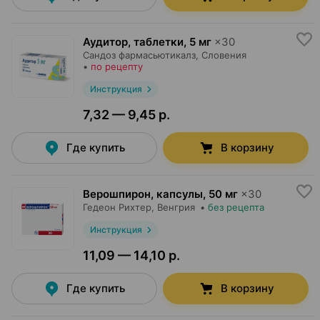
Аудитор, таблетки
,
5 мг
×
30
Сандоз фармасьютикалз
, Словения
•
по рецепту
Инструкция
7,32 — 9,45 р.
Где купить
В корзину
Верошпирон, капсулы
,
50 мг
×
30
Гедеон Рихтер
, Венгрия
•
без рецепта
Инструкция
11,09 — 14,10 р.
Где купить
В корзину