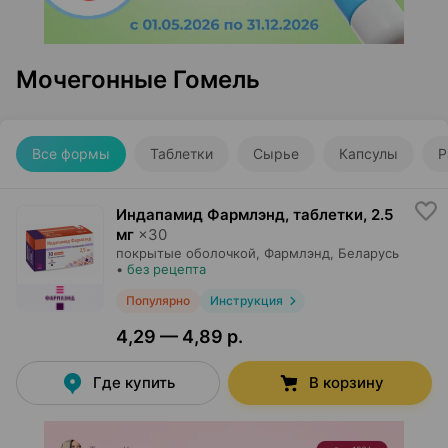
Мочегонные Гомель
Все формы
Таблетки
Сырье
Капсулы
Р
Индапамид Фармлэнд, таблетки
,
2.5
мг
×
30
покрытые оболочкой,
Фармлэнд
, Беларусь
•
без рецепта
Популярно
Инструкция
4,29 — 4,89 р.
Где купить
В корзину