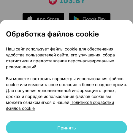
Обработка файлов cookie
О проекте
Новости проекта
Наш сайт использует файлы cookie для обеспечения
удобства пользователей сайта, его улучшения, сбора
Размещение рекламы
Медицинский маркетинг
статистики и предоставления персонализированных
Публичный договор
Доставка
рекомендаций.
Пользовательское соглашение
Вы можете настроить параметры использования файлов
Способы оплаты
Вакансии
Партнеры
cookie или изменить свое согласие в более позднее время.
Написать руководителю 103.by
Для получения дополнительной информации о целях,
сроках и порядке использования файлов cookie вы
Написать в поддержку
можете ознакомиться с нашей
Политикой обработки
Персональные настройки Cookie
файлов cookie
Обработка персональных данных
Принять