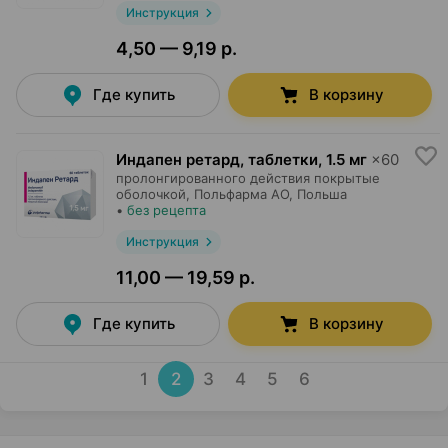
Инструкция
4,50 — 9,19 р.
Где купить
В корзину
Индапен ретард, таблетки
,
1.5 мг
×
60
пролонгированного действия покрытые
оболочкой,
Польфарма AO
, Польша
•
без рецепта
Инструкция
11,00 — 19,59 р.
Где купить
В корзину
1
2
3
4
5
6