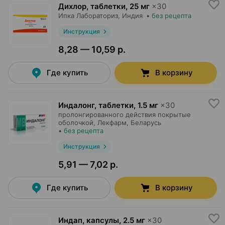
Дихлор, таблетки
,
25 мг
×
30
Ипка Лабораториз
, Индия
•
без рецепта
Инструкция
8,28 — 10,59 р.
Где купить
В корзину
Индалонг, таблетки
,
1.5 мг
×
30
пролонгированного действия покрытые
оболочкой,
Лекфарм
, Беларусь
•
без рецепта
Инструкция
5,91 — 7,02 р.
Где купить
В корзину
Индап, капсулы
,
2.5 мг
×
30