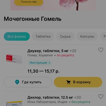
Мочегонные Гомель
Все формы
Таблетки
Сырье
Капсулы
Р
Диувер, таблетки
,
5 мг
×
20
Плива
, Хорватия
•
по рецепту
Инструкция
11,30 — 15,17 р.
Где купить
В корзину
Дихлор, таблетки
,
12.5 мг
×
30
Ипка Лабораториз
, Индия
•
без рецепта