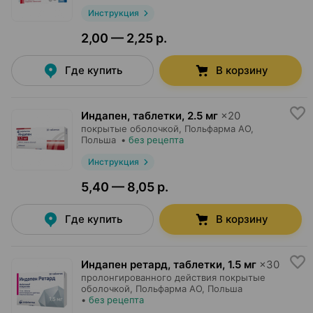
Инструкция
2,00 — 2,25 р.
Где купить
В корзину
Индапен, таблетки
,
2.5 мг
×
20
покрытые оболочкой,
Польфарма AO
,
Польша
•
без рецепта
Инструкция
5,40 — 8,05 р.
Где купить
В корзину
Индапен ретард, таблетки
,
1.5 мг
×
30
пролонгированного действия покрытые
оболочкой,
Польфарма AO
, Польша
•
без рецепта