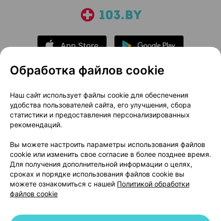
Обработка файлов cookie
О проекте
Новости проекта
Наш сайт использует файлы cookie для обеспечения
удобства пользователей сайта, его улучшения, сбора
Размещение рекламы
Медицинский маркетинг
статистики и предоставления персонализированных
Публичный договор
Доставка
рекомендаций.
Пользовательское соглашение
Вы можете настроить параметры использования файлов
Способы оплаты
Вакансии
Партнеры
cookie или изменить свое согласие в более позднее время.
Написать руководителю 103.by
Для получения дополнительной информации о целях,
сроках и порядке использования файлов cookie вы
Написать в поддержку
можете ознакомиться с нашей
Политикой обработки
Персональные настройки Cookie
файлов cookie
Обработка персональных данных