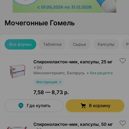
Мочегонные Гомель
Все формы
Таблетки
Сырье
Капсулы
Р
Спиронолактон-мик, капсулы
,
25 мг
×
30
Минскинтеркапс
, Беларусь
•
без рецепта
Инструкция
7,58 — 8,73 р.
Где купить
В корзину
Спиронолактон-мик, капсулы
,
50 мг