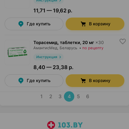
Инструкция
11,71 — 19,62 р.
Где купить
В корзину
Торасемид, таблетки
,
20 мг
×
30
АмантисМед
, Беларусь
•
по рецепту
Инструкция
8,40 — 23,38 р.
Где купить
В корзину
1
2
3
4
5
6