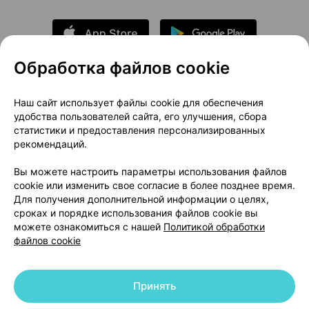
Обработка файлов cookie
О проекте
Новости проекта
Наш сайт использует файлы cookie для обеспечения
удобства пользователей сайта, его улучшения, сбора
Размещение рекламы
Медицинский маркетинг
статистики и предоставления персонализированных
Публичный договор
Доставка
рекомендаций.
Пользовательское соглашение
Вы можете настроить параметры использования файлов
Способы оплаты
Вакансии
Партнеры
cookie или изменить свое согласие в более позднее время.
Написать руководителю 103.by
Для получения дополнительной информации о целях,
сроках и порядке использования файлов cookie вы
Написать в поддержку
можете ознакомиться с нашей
Политикой обработки
Персональные настройки Cookie
файлов cookie
Обработка персональных данных
Принять
© 2026 ООО «Артокс Лаб», УНП 191700409 | 220012, Республика Беларусь,