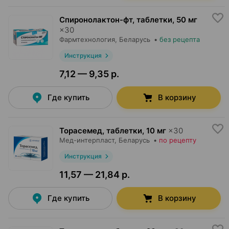
Спиронолактон-фт, таблетки
,
50 мг
×
30
Фармтехнология
, Беларусь
•
без рецепта
Инструкция
7,12 — 9,35 р.
Где купить
В корзину
Торасемед, таблетки
,
10 мг
×
30
Мед-интерпласт
, Беларусь
•
по рецепту
Инструкция
11,57 — 21,84 р.
Где купить
В корзину