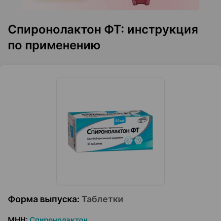
Спиронолактон ФТ: инструкция
по применению
Форма выпуска
:
Таблетки
МНН
:
Спиронолактон