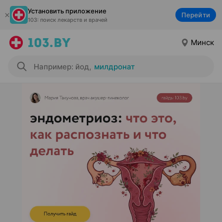
Установить приложение
Перейти
103: поиск лекарств и врачей
Минск
Например: йод
,
милдронат