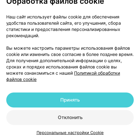
Обработка файлов cookie
Цены в аптеках
Минск
Наш сайт использует файлы cookie для обеспечения
удобства пользователей сайта, его улучшения, сбора
Спиронолактон-фт, таблетки
,
100 мг
статистики и предоставления персонализированных
×
30
рекомендаций.
Фармтехнология
, Беларусь
•
без рецепта
Инструкция
Вы можете настроить параметры использования файлов
cookie или изменить свое согласие в более позднее время.
9,33 — 10,38 р.
Для получения дополнительной информации о целях,
сроках и порядке использования файлов cookie вы
Где купить
В корзину
можете ознакомиться с нашей
Политикой обработки
файлов cookie
Спиронолактон-фт, таблетки
,
25 мг
×
30
Принять
Фармтехнология
, Беларусь
•
без рецепта
Инструкция
Отклонить
5,61 — 7,10 р.
Персональные настройки Cookie
Каталог
Корзина
Избранное
Профиль
Где купить
В корзину