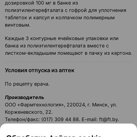
дозировкой 100 мг в банке из
полиэтилентерефталата с гофрой для уплотнения
таблеток и капсул и колпачком полимерным
винтовым.
Каждые 3 контурные ячейковые упаковки или
банка из полиэтилентерефталата вместе с
листком-вкладышем помещают в пачку из картона.
Условия отпуска из аптек
По рецепту врача.
Производитель
ООО «Фармтехнология», 220024, г. Минск, ул.
Корженевского, 22.
Телефон/факс: (017) 309 44 88. E-mail: ft@ft.by.