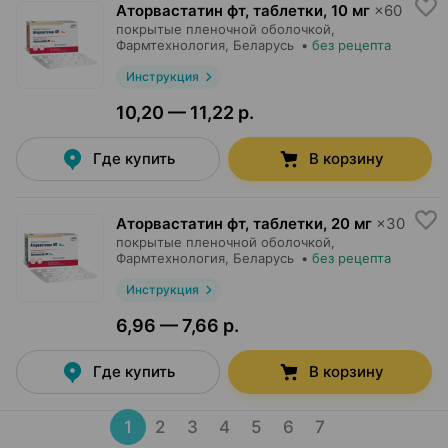
Аторвастатин фт, таблетки
,
10 мг
×
60
покрытые пленочной оболочкой,
Фармтехнология
, Беларусь
•
без рецепта
Инструкция
10,20 — 11,22 р.
Где купить
В корзину
Аторвастатин фт, таблетки
,
20 мг
×
30
покрытые пленочной оболочкой,
Фармтехнология
, Беларусь
•
без рецепта
Инструкция
6,96 — 7,66 р.
Где купить
В корзину
1
2
3
4
5
6
7