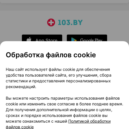
Обработка файлов cookie
О проекте
Новости проекта
Наш сайт использует файлы cookie для обеспечения
удобства пользователей сайта, его улучшения, сбора
Размещение рекламы
Медицинский маркетинг
статистики и предоставления персонализированных
Публичный договор
Доставка
рекомендаций.
Пользовательское соглашение
Вы можете настроить параметры использования файлов
Способы оплаты
Вакансии
Партнеры
cookie или изменить свое согласие в более позднее время.
Написать руководителю 103.by
Для получения дополнительной информации о целях,
сроках и порядке использования файлов cookie вы
Написать в поддержку
можете ознакомиться с нашей
Политикой обработки
Персональные настройки Cookie
файлов cookie