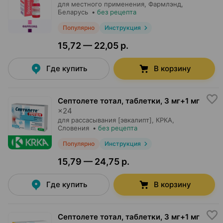
для местного применения,
Фармлэнд
,
Беларусь
•
без рецепта
Популярно
Инструкция
15,72 — 22,05 р.
Где купить
В корзину
Септолете тотал, таблетки
,
3 мг+1 мг
×
24
для рассасывания [эвкалипт],
КРКА
,
Словения
•
без рецепта
Популярно
Инструкция
15,79 — 24,75 р.
Где купить
В корзину
Септолете тотал, таблетки
,
3 мг+1 мг