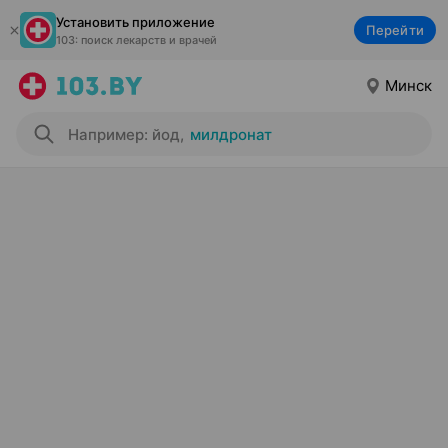
Установить приложение
Перейти
103: поиск лекарств и врачей
Минск
Например: йод
,
милдронат