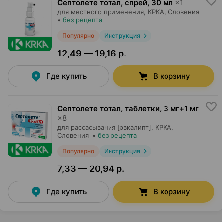
Септолете тотал, спрей
,
30 мл
×
1
для местного применения,
КРКА
, Словения
•
без рецепта
Популярно
Инструкция
12,49 — 19,16 р.
Где купить
В корзину
Септолете тотал, таблетки
,
3 мг+1 мг
×
8
для рассасывания [эвкалипт],
КРКА
,
Словения
•
без рецепта
Популярно
Инструкция
7,33 — 20,94 р.
Где купить
В корзину