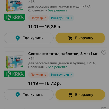
×
16
для рассасывания [лимон и мед],
КРКА
,
Словения
•
без рецепта
Популярно
Инструкция
11,01 — 16,35 р.
Где купить
В корзину
Септолете тотал, таблетки
,
3 мг+1 мг
×
16
для рассасывания [лимон и бузина],
КРКА
,
Словения
•
без рецепта
Популярно
Инструкция
11,19 — 16,72 р.
Где купить
В корзину