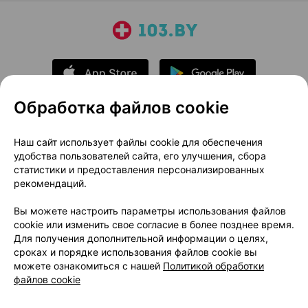
Обработка файлов cookie
О проекте
Новости проекта
Наш сайт использует файлы cookie для обеспечения
удобства пользователей сайта, его улучшения, сбора
Размещение рекламы
Медицинский маркетинг
статистики и предоставления персонализированных
Публичный договор
Доставка
рекомендаций.
Пользовательское соглашение
Вы можете настроить параметры использования файлов
Способы оплаты
Вакансии
Партнеры
cookie или изменить свое согласие в более позднее время.
Написать руководителю 103.by
Для получения дополнительной информации о целях,
сроках и порядке использования файлов cookie вы
Написать в поддержку
можете ознакомиться с нашей
Политикой обработки
Персональные настройки Cookie
файлов cookie
Обработка персональных данных