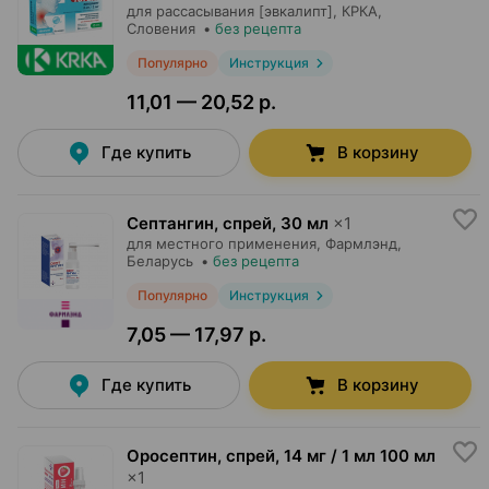
для рассасывания [эвкалипт],
КРКА
,
Словения
•
без рецепта
Популярно
Инструкция
11,01 — 20,52 р.
Где купить
В корзину
Септангин, спрей
,
30 мл
×
1
для местного применения,
Фармлэнд
,
Беларусь
•
без рецепта
Популярно
Инструкция
7,05 — 17,97 р.
Где купить
В корзину
Оросептин, спрей
,
14 мг / 1 мл 100 мл
×
1