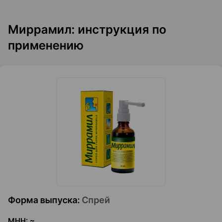
Миррамил: инструкция по
применению
Форма выпуска
:
Спрей
МНН
:
~