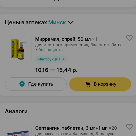
Цены в аптеках
Минск
Миррамил, спрей
,
50 мл
×
1
для местного применения,
Валентис
, Литва
•
без рецепта
Инструкция
10,16 — 15,44 р.
Где купить
В корзину
Аналоги
Септангин, таблетки
,
3 мг+1 мг
×
20
для рассасывания,
Фармлэнд
, Беларусь