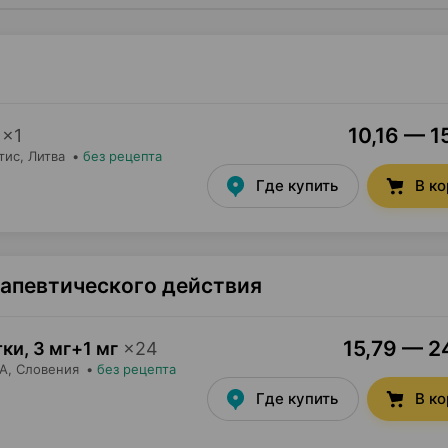
10,16 — 1
×
1
тис
, Литва
•
без рецепта
Где купить
В к
рапевтического действия
15,79 — 24
тки
,
3 мг+1 мг
×
24
А
, Словения
•
без рецепта
Где купить
В к