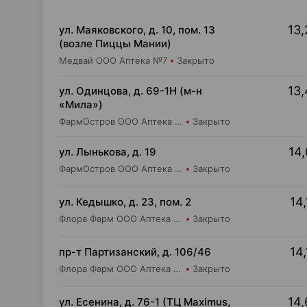
13,
ул. Маяковского, д. 10, пом. 13
(возле Пиццы Мании)
Медвай ООО Аптека №7
Закрыто
13,
ул. Одинцова, д. 69-1Н (м-н
«Мила»)
ФармОстров ООО Аптека №16 на Одинцова
Закрыто
14,
ул. Лынькова, д. 19
ФармОстров ООО Аптека №7 на Лынькова
Закрыто
14,
ул. Кедышко, д. 23, пом. 2
Флора Фарм ООО Аптека №21
Закрыто
14,
пр-т Партизанский, д. 106/46
Флора Фарм ООО Аптека №20
Закрыто
14,
ул. Есенина, д. 76-1 (ТЦ Maximus,