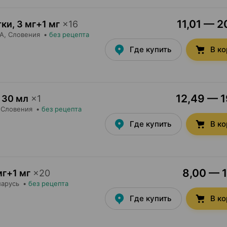
11,01 — 2
тки
,
3 мг+1 мг
×
16
А
, Словения
•
без рецепта
Где купить
В к
12,49 — 1
30 мл
×
1
, Словения
•
без рецепта
Где купить
В к
8,00 — 1
мг+1 мг
×
20
ларусь
•
без рецепта
Где купить
В к