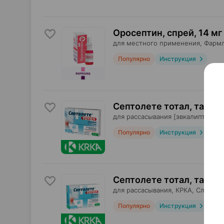
Оросептин, спрей
,
14 мг
для местного применения,
Фарм
Популярно
Инструкция
Септолете тотал, табле
для рассасывания [эвкалипт],
КРК
Популярно
Инструкция
Септолете тотал, табле
для рассасывания,
КРКА
, Словени
Популярно
Инструкция