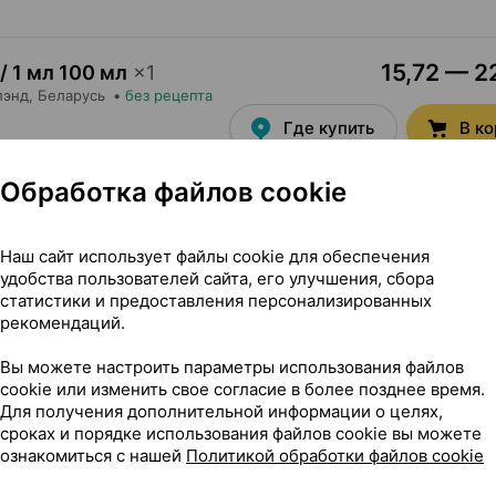
15,72 — 22
 / 1 мл 100 мл
×
1
лэнд
, Беларусь
•
без рецепта
Где купить
В к
Обработка файлов cookie
7,33 — 20
тки
,
3 мг+1 мг
×
8
Наш сайт использует файлы cookie для обеспечения
А
, Словения
•
без рецепта
удобства пользователей сайта, его улучшения, сбора
Где купить
В к
статистики и предоставления персонализированных
рекомендаций.
Вы можете настроить параметры использования файлов
cookie или изменить свое согласие в более позднее время.
13,20 — 14
тки
,
3 мг+1 мг
×
16
Для получения дополнительной информации о целях,
я
•
без рецепта
сроках и порядке использования файлов cookie вы можете
Где купить
В к
ознакомиться с нашей
Политикой обработки файлов cookie