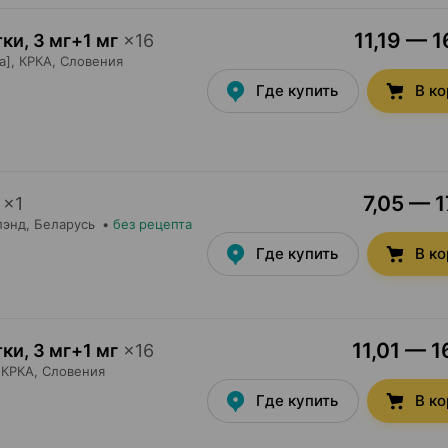
11,19 — 1
тки
,
3 мг+1 мг
×
16
а],
КРКА
, Словения
Где купить
В к
7,05 — 1
×
1
лэнд
, Беларусь
•
без рецепта
Где купить
В к
11,01 — 1
тки
,
3 мг+1 мг
×
16
КРКА
, Словения
Где купить
В к