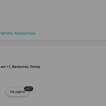
Читать полностью
мл ×1, Валентис Литва
467
На карте