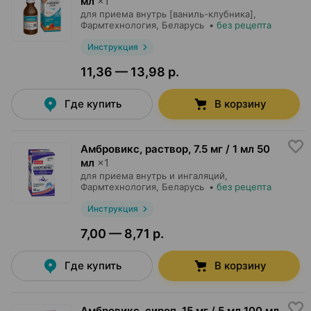
мл
×
1
для приема внутрь [ваниль-клубника],
Фармтехнология
, Беларусь
•
без рецепта
Инструкция
11,36 — 13,98 р.
Где купить
В корзину
Амбровикс, раствор
,
7.5 мг / 1 мл 50
мл
×
1
для приема внутрь и ингаляций,
Фармтехнология
, Беларусь
•
без рецепта
Инструкция
7,00 — 8,71 р.
Где купить
В корзину
Амбровикс, сироп
,
15 мг / 5 мл 100 мл