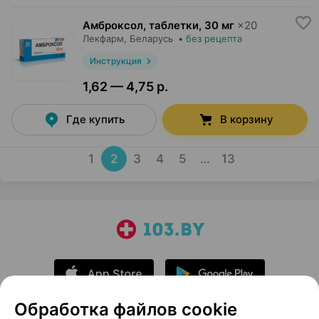
Амброксол, таблетки
,
30 мг
×
20
Лекфарм
, Беларусь
•
без рецепта
Инструкция
1,62 — 4,75 р.
Где купить
В корзину
1
2
3
4
5
…
13
Обработка файлов cookie