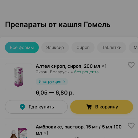
Препараты от кашля Гомель
Все формы
Эликсир
Сироп
Таблетки
М
Алтея сироп, сироп
,
200 мл
×
1
Экзон
, Беларусь
•
без рецепта
Инструкция
6,05 — 6,80 р.
Где купить
В корзину
Амбровикс, раствор
,
15 мг / 5 мл 100
мл
×
1