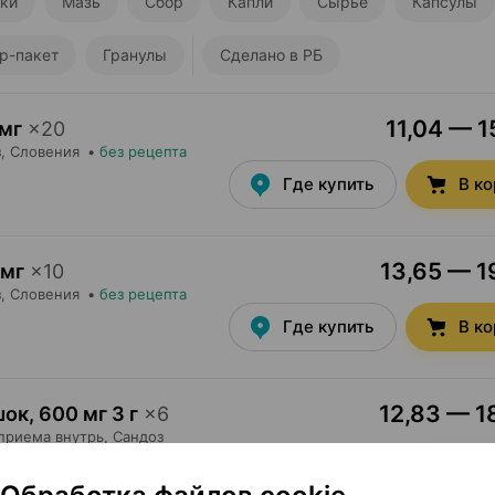
тки
Мазь
Сбор
Капли
Сырье
Капсулы
р-пакет
Гранулы
Сделано в РБ
11,04 — 1
мг
×
20
з
, Словения
•
без рецепта
Где купить
В к
13,65 — 19
 мг
×
10
з
, Словения
•
без рецепта
Где купить
В к
12,83 — 18
шок
,
600 мг 3 г
×
6
приема внутрь,
Сандоз
 рецепта
Где купить
В к