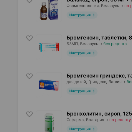
Фармтехнология
, Беларусь
•
по 
Инструкция
Бромгексин, таблетки
,
8
БЗМП
, Беларусь
•
без рецепта
Инструкция
Бромгексин гриндекс, т
для детей,
Гриндекс
, Латвия
•
бе
Инструкция
Бронхолитин, сироп
,
125
Софарма
, Болгария
•
по рецепту
Инструкция