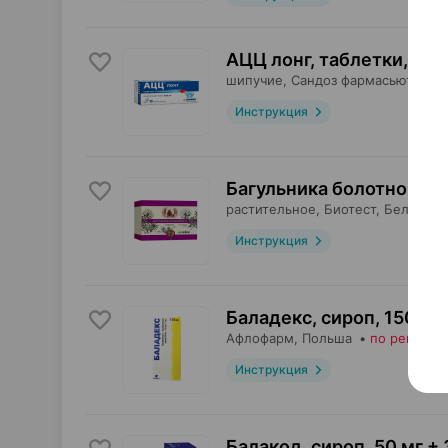
АЦЦ лонг, таблетки
,
600
шипучие,
Сандоз фармасьютикал
Инструкция
Багульника болотного п
растительное,
Биотест
, Беларусь
Инструкция
Баладекс, сироп
,
150 мл
Афлофарм
, Польша
•
по рецепту
Инструкция
Балакод, сироп
,
50 мг + 