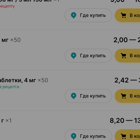
рецепту
Где купить
В к
2,00 — 2
 мг
×
50
Где купить
В к
2,42 — 
аблетки
,
4 мг
×
50
з рецепта
Где купить
В к
8,20 — 13
 г
×
1
Где купить
В к