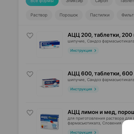
Все формы
Эликсир
Сироп
Табле
Раствор
Порошок
Пастилки
Фильт
АЦЦ 200, таблетки
,
200 
шипучие,
Сандоз фармасьютикал
Инструкция
АЦЦ 600, таблетки
,
600
шипучие,
Сандоз фармасьютикал
Инструкция
АЦЦ лимон и мед, поро
для приготовления раствора для 
фармасьютикалз
, Словения
•
без
Инструкция