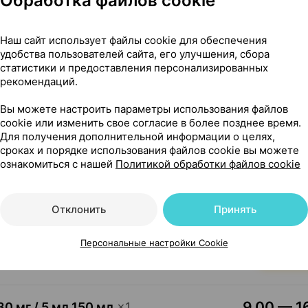
Обработка файлов cookie
13,86 — 19
 мг
Наш сайт использует файлы cookie для обеспечения
×
10
удобства пользователей сайта, его улучшения, сбора
з
, Словения
•
без рецепта
статистики и предоставления персонализированных
Где купить
В к
рекомендаций.
Вы можете настроить параметры использования файлов
cookie или изменить свое согласие в более позднее время.
0,74 — 
обеги, сырье
,
75 г
×
1
Для получения дополнительной информации о целях,
•
без рецепта
сроках и порядке использования файлов cookie вы можете
ознакомиться с нашей
Политикой обработки файлов cookie
Где купить
В к
Отклонить
Принять
16,73 — 25
×
1
Персональные настройки Cookie
Где купить
В к
9,00 — 16
30 мг / 5 мл 150 мл
×
1