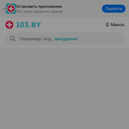
Установить приложение
Перейти
103: поиск лекарств и врачей
Минск
Например: йод
,
милдронат