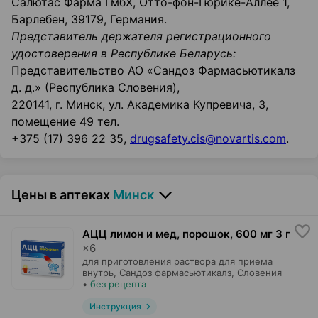
Салютас Фарма ГмбХ, Отто-фон-Гюрике-Аллее 1,
Барлебен, 39179, Германия.
Представитель держателя регистрационного
удостоверения в Республике Беларусь:
Представительство АО «Сандоз Фармасьютикалз
д. д.» (Республика Словения),
220141, г. Минск, ул. Академика Купревича, 3,
помещение 49 тел.
+375 (17) 396 22 35,
drugsafety.cis@novartis.com
.
Цены в аптеках
Минск
АЦЦ лимон и мед, порошок
,
600 мг 3 г
×
6
для приготовления раствора для приема
внутрь,
Сандоз фармасьютикалз
, Словения
•
без рецепта
Инструкция