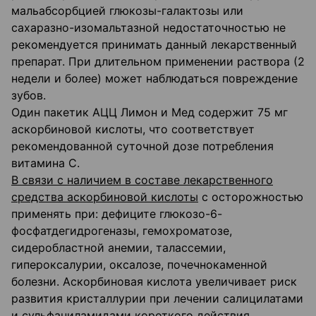
мальабсорбцией глюкозы-галактозы или
сахаразно-изомальтазной недостаточностью не
рекомендуется принимать данный лекарственный
препарат. При длительном применении раствора (2
недели и более) может наблюдаться повреждение
зубов.
Один пакетик АЦЦ Лимон и Мед содержит 75 мг
аскорбиновой кислоты, что соответствует
рекомендованной суточной дозе потребления
витамина С.
В связи с наличием в составе лекарственного
средства аскорбиновой кислоты
с осторожностью
применять при: дефиците глюкозо-6-
фосфатдегидрогеназы, гемохроматозе,
сидеробластной анемии, талассемии,
гипероксалурии, оксалозе, почечнокаменной
болезни. Аскорбиновая кислота увеличивает риск
развития кристаллурии при лечении салицилатами
и сульфаниламидами короткого действия,