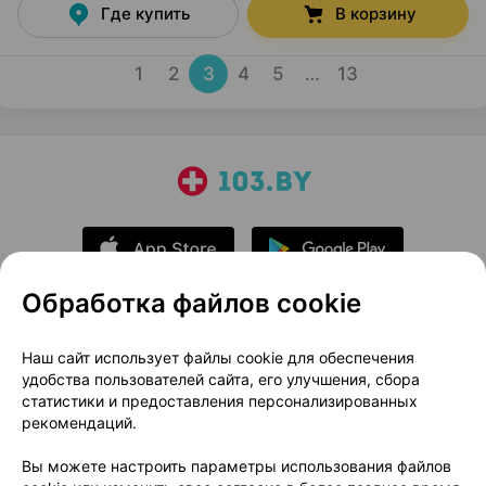
Где купить
В корзину
1
2
3
4
5
…
13
Обработка файлов cookie
О проекте
Новости проекта
Наш сайт использует файлы cookie для обеспечения
удобства пользователей сайта, его улучшения, сбора
Размещение рекламы
Медицинский маркетинг
статистики и предоставления персонализированных
Публичный договор
Доставка
рекомендаций.
Пользовательское соглашение
Вы можете настроить параметры использования файлов
Способы оплаты
Вакансии
Партнеры