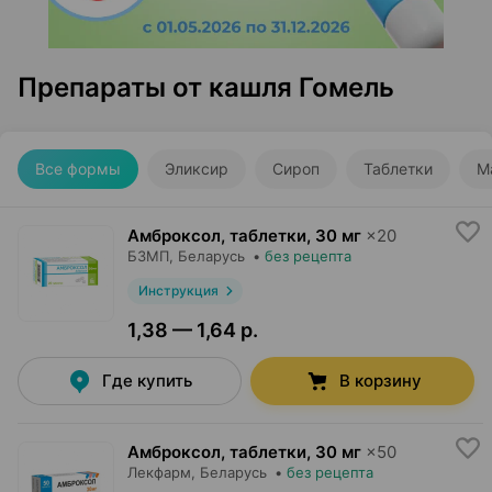
Препараты от кашля Гомель
Все формы
Эликсир
Сироп
Таблетки
М
Амброксол, таблетки
,
30 мг
×
20
БЗМП
, Беларусь
•
без рецепта
Инструкция
1,38 — 1,64 р.
Где купить
В корзину
Амброксол, таблетки
,
30 мг
×
50
Лекфарм
, Беларусь
•
без рецепта