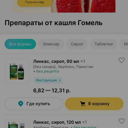
Препараты от кашля Гомель
Все формы
Эликсир
Сироп
Таблетки
М
Линкас, сироп
,
90 мл
×
1
[без сахара],
Хербион
, Пакистан
•
без рецепта
Инструкция
6,82 — 12,31 р.
Где купить
В корзину
Линкас, сироп
,
120 мл
×
1
Хербион
, Пакистан
•
без рецепта