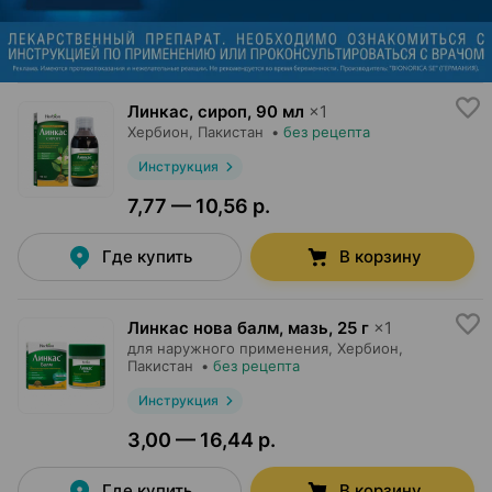
Линкас, сироп
,
90 мл
×
1
Хербион
, Пакистан
•
без рецепта
Инструкция
7,77 — 10,56 р.
Где купить
В корзину
Линкас нова балм, мазь
,
25 г
×
1
для наружного применения,
Хербион
,
Пакистан
•
без рецепта
Инструкция
3,00 — 16,44 р.
Где купить
В корзину