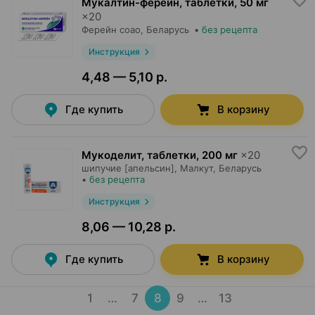
Мукалтин-ферейн, таблетки
,
50 мг
×
20
Ферейн соао
, Беларусь
•
без рецепта
Инструкция
4,48 — 5,10 р.
Где купить
В корзину
Мукоделит, таблетки
,
200 мг
×
20
шипучие [апельсин],
Малкут
, Беларусь
•
без рецепта
Инструкция
8,06 — 10,28 р.
Где купить
В корзину
1
…
7
8
9
…
13