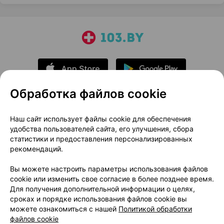
Обработка файлов cookie
О проекте
Новости проекта
Наш сайт использует файлы cookie для обеспечения
удобства пользователей сайта, его улучшения, сбора
Размещение рекламы
Медицинский маркетинг
статистики и предоставления персонализированных
Публичный договор
Доставка
рекомендаций.
Пользовательское соглашение
Вы можете настроить параметры использования файлов
Способы оплаты
Вакансии
Партнеры
cookie или изменить свое согласие в более позднее время.
Написать руководителю 103.by
Для получения дополнительной информации о целях,
сроках и порядке использования файлов cookie вы
Написать в поддержку
можете ознакомиться с нашей
Политикой обработки
Персональные настройки Cookie
файлов cookie