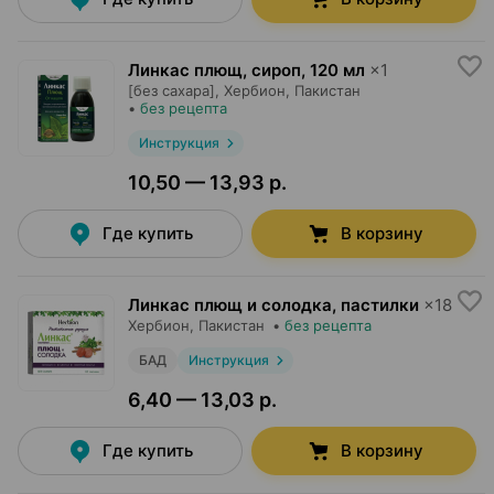
Линкас плющ, сироп
,
120 мл
×
1
[без сахара],
Хербион
, Пакистан
•
без рецепта
Инструкция
10,50 — 13,93 р.
Где купить
В корзину
Линкас плющ и солодка, пастилки
×
18
Хербион
, Пакистан
•
без рецепта
БАД
Инструкция
6,40 — 13,03 р.
Где купить
В корзину