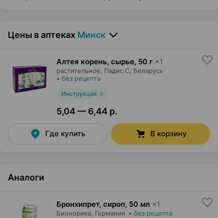
Цены в аптеках
Минск
Алтея корень, сырье
,
50 г
×
1
растительное,
Падис С
, Беларусь
•
без рецепта
Инструкция
5,04 — 6,44 р.
Где купить
В корзину
Аналоги
Бронхипрет, сироп
,
50 мл
×
1
Бионорика
, Германия
•
без рецепта