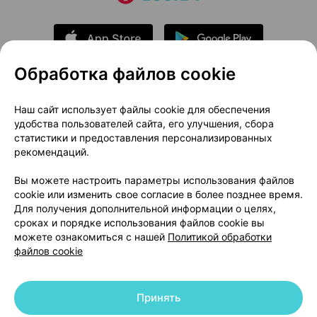
Обработка файлов cookie
О проекте
Новости проекта
Наш сайт использует файлы cookie для обеспечения
удобства пользователей сайта, его улучшения, сбора
Размещение рекламы
Медицинский маркетинг
статистики и предоставления персонализированных
Публичный договор
Доставка
рекомендаций.
Пользовательское соглашение
Вы можете настроить параметры использования файлов
Способы оплаты
Вакансии
Партнеры
cookie или изменить свое согласие в более позднее время.
Написать руководителю 103.by
Для получения дополнительной информации о целях,
сроках и порядке использования файлов cookie вы
Написать в поддержку
можете ознакомиться с нашей
Политикой обработки
Персональные настройки Cookie
файлов cookie
Обработка персональных данных
Принять
© 2026 ООО «Артокс Лаб», УНП 191700409 | 220012, Республика Беларусь,