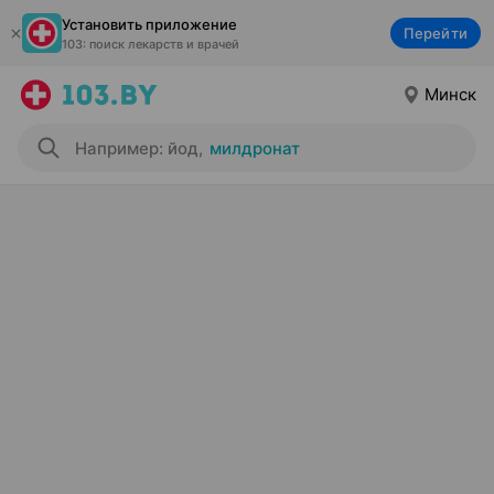
Установить приложение
Перейти
103: поиск лекарств и врачей
Минск
Например: йод
,
милдронат