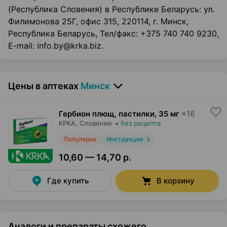
(Республика Словения) в Республике Беларусь: ул.
Филимонова 25Г, офис 315, 220114, г. Минск,
Республика Беларусь, Тел/факс: +375 740 740 9230,
E-mail: info.by@krka.biz.
Цены в аптеках
Минск
Гербион плющ, пастилки
,
35 мг
×
16
КРКА
, Словения
•
без рецепта
Популярно
Инструкция
10,60 — 14,70 р.
Где купить
В корзину
Аналоги и препараты схожего