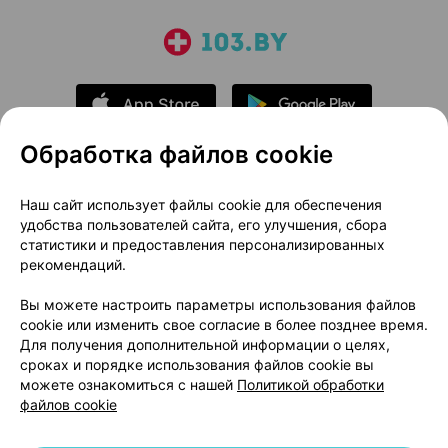
Обработка файлов cookie
О проекте
Новости проекта
Наш сайт использует файлы cookie для обеспечения
удобства пользователей сайта, его улучшения, сбора
Размещение рекламы
Медицинский маркетинг
статистики и предоставления персонализированных
Публичный договор
Доставка
рекомендаций.
Пользовательское соглашение
Вы можете настроить параметры использования файлов
Способы оплаты
Вакансии
Партнеры
cookie или изменить свое согласие в более позднее время.
Написать руководителю 103.by
Для получения дополнительной информации о целях,
сроках и порядке использования файлов cookie вы
Написать в поддержку
можете ознакомиться с нашей
Политикой обработки
Персональные настройки Cookie
файлов cookie
Обработка персональных данных