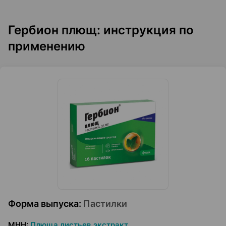
Гербион плющ: инструкция по
применению
Форма выпуска
:
Пастилки
МНН
:
Плюща листьев экстракт