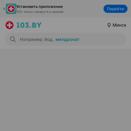
Установить приложение
Перейти
103: поиск лекарств и врачей
Минск
Например: йод
,
милдронат