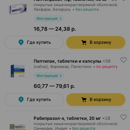
покрытые кишечнорастворимой оболочкой,
Лекфарм
, Беларусь
•
без рецепта
Инструкция
16,78 — 24,38 р.
Где купить
В корзину
Пептипак, таблетки и капсулы
×
56
[набор],
Фармакар
, Палестина
•
по рецепту
Инструкция
60,77 — 79,61 р.
Где купить
В корзину
Рабепразол-s, таблетки
,
20 мг
×
28
покрытые кишечнорастворимой оболочкой,
Синмедик
, Индия
•
без рецепта