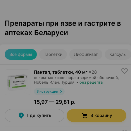
Препараты при язве и гастрите в
аптеках Беларуси
Все формы
Таблетки
Лиофилизат
Капсулы
Пантап, таблетки
,
40 мг
×
28
покрытые кишечнорастворимой оболочкой,
Нобель Илач
, Турция
•
без рецепта
Инструкция
15,97 — 29,81 р.
Где купить
В корзину