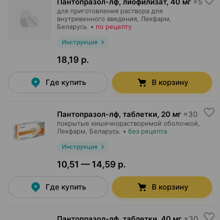
Пантопразол-лф, лиофилизат
,
40 мг
×
5
для приготовления раствора для
внутривенного введения,
Лекфарм
,
Беларусь
•
по рецепту
Инструкция
18,19 р.
Где купить
В корзину
Пантопразол-лф, таблетки
,
20 мг
×
30
покрытые кишечнорастворимой оболочкой,
Лекфарм
, Беларусь
•
без рецепта
Инструкция
10,51 — 14,59 р.
Где купить
В корзину
Пантопразол-лф, таблетки
,
40 мг
×
30