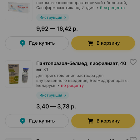
покрытые кишечнорастворимой оболочкой,
Сан фармасьютикалс
, Индия
•
без рецепта
Инструкция
9,92 — 16,42 р.
Где купить
В корзину
Пантопразол-белмед, лиофилизат
,
40
мг
×
1
для приготовления раствора для
внутривенного введения,
Белмедпрепараты
,
Беларусь
•
по рецепту
Инструкция
3,40 — 3,78 р.
Где купить
В корзину