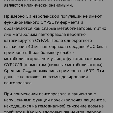
max
являются клинически значимыми.
Примерно 3% европейской популяции не имеют
функционального CYP2C19 фермента и
обозначаются как слабые метаболизаторы. У этих
лиц метаболизм пантопразола вероятно
катализирутся CYPA4. После однократного
назначения 40 мг пантопразола средняя AUC была
примерно в 6 раз больше у слабых
метаболизаторов, чем у лиц с функциональным
CYP2C19 ферментом (сильные метаболизаторы).
Средние С
повышались примерно на 60%. Эти
max
данные не влияют на схемы дозирования
пантопразола.
При применении пантопразола у пациентов с
нарушениями функции почек (включая пациентов,
находящихся на гемодиализе) снижение дозы не
требуется. Как и у здоровых пациентов, период