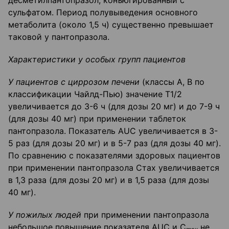
десметилпантопразол, конъюгированный с
сульфатом. Период полувыведения основного
метаболита (около 1,5 ч) существенно превышает
таковой у пантопразола.
Характеристики у особых групп пациентов
У пациентов с циррозом печени
(классы А, В по
классификации Чайлд-Пью) значение Т1/2
увеличивается до 3-6 ч (для дозы 20 мг) и до 7-9 ч
(для дозы 40 мг) при применении таблеток
пантопразола. Показатель AUC увеличивается в 3-
5 раз (для дозы 20 мг) и в 5-7 раз (для дозы 40 мг).
По сравнению с показателями здоровых пациентов
при применении пантопразола Стах увеличивается
в 1,3 раза (для дозы 20 мг) и в 1,5 раза (для дозы
40 мг).
У пожилых людей
при применении пантопразола
небольшое повышение показателя AUC и С
не