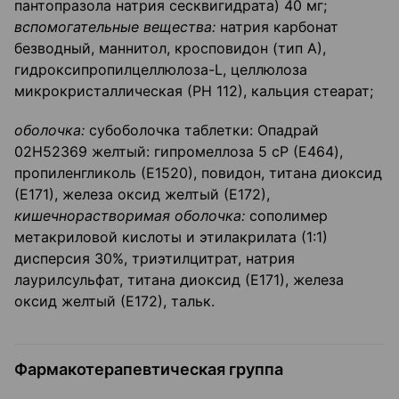
пантопразола натрия сесквигидрата) 40 мг;
вспомогательные вещества:
натрия карбонат
безводный, маннитол, кросповидон (тип А),
гидроксипропилцеллюлоза-L, целлюлоза
микрокристаллическая (РН 112), кальция стеарат;
оболочка:
субоболочка таблетки: Опадрай
02Н52369 желтый: гипромеллоза 5 cP (Е464),
пропиленгликоль (Е1520), повидон, титана диоксид
(Е171), железа оксид желтый (Е172),
кишечнорастворимая оболочка:
сополимер
метакриловой кислоты и этилакрилата (1:1)
дисперсия 30%, триэтилцитрат, натрия
лаурилсульфат, титана диоксид (Е171), железа
оксид желтый (Е172), тальк.
Фармакотерапевтическая группа