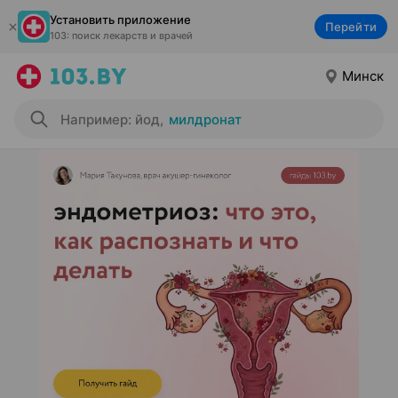
Установить приложение
Перейти
103: поиск лекарств и врачей
Минск
Например: йод
,
милдронат