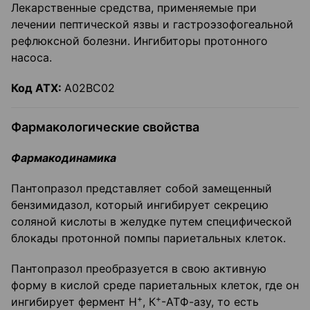
Лекарственные средства, применяемые при
лечении пептической язвы и гастроэзофогеальной
рефлюксной болезни. Ингибиторы протонного
насоса.
Код
ATX
:
А02ВС02
Фармакологические свойства
Фармакодинамика
Пантопразол представляет собой замещенный
бензимидазол, который ингибирует секрецию
соляной кислоты в желудке путем специфической
блокады протонной помпы париетальных клеток.
Пантопразол преобразуется в свою активную
форму в кислой среде париетальных клеток, где он
+
+
ингибирует фермент Н
, К
-АТФ-азу, то есть