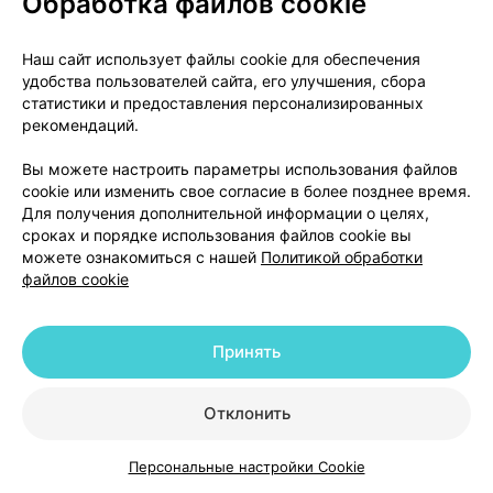
Обработка файлов cookie
повреждение, желтуха, гепатоцеллюлярная
недостаточность.
Наш сайт использует файлы cookie для обеспечения
удобства пользователей сайта, его улучшения, сбора
Нарушения со стороны кожи и подкожных тканей
статистики и предоставления персонализированных
рекомендаций.
Нечасто: сыпь, экзантема, зуд;
Вы можете настроить параметры использования файлов
Редко: крапивница, отек Квинке;
cookie или изменить свое согласие в более позднее время.
Для получения дополнительной информации о целях,
Частота неизвестна: синдром Стивенса-Джонсона,
сроках и порядке использования файлов cookie вы
можете ознакомиться с нашей
Политикой обработки
синдром Лайелла, мультиформная эритема,
файлов cookie
фоточувствительность.
Нарушения со стороны скелетно-мышечной и
Принять
соединительной ткани
Нечасто: перелом бедра, запястья или
Отклонить
позвоночника;
Персональные настройки Cookie
Каталог
Корзина
Избранное
Профиль
Редко: артралгия, миалгия.