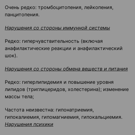
Очень редко: тромбоцитопения, лейкопения,
панцитопения.
Нарушения со стороны иммунной системы
Редко: гиперчувствительность (включая
анафилактические реакции и анафилактический
шок).
Нарушения со стороны обмена веществ и питания
Редко: гиперлипидемия и повышение уровня
липидов (триглицеридов, холестерина); изменение
массы тела;
Частота неизвестна: гипонатриемия,
гипокалиемия, гипомагниемия, гипокальциемия.
Нарушения психики