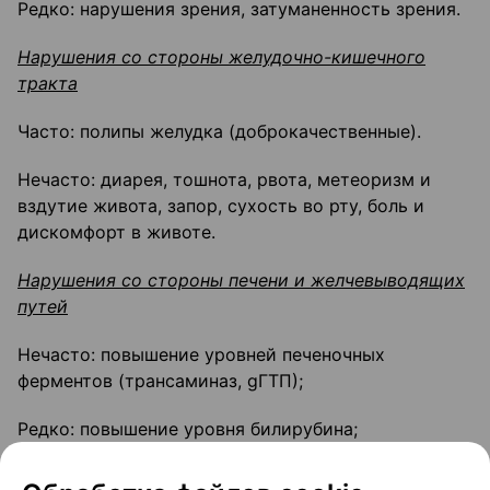
Редко: нарушения зрения, затуманенность зрения.
Нарушения со стороны желудочно-кишечного
тракта
Часто: полипы желудка (доброкачественные).
Нечасто: диарея, тошнота, рвота, метеоризм и
вздутие живота, запор, сухость во рту, боль и
дискомфорт в животе.
Нарушения со стороны печени и желчевыводящих
путей
Нечасто: повышение уровней печеночных
ферментов (трансаминаз, gГТП);
Редко: повышение уровня билирубина;
Частота неизвестна: гепатоцеллюлярное