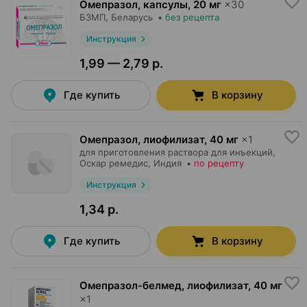
Омепразол, капсулы
,
20 мг
×
30
БЗМП
, Беларусь
•
без рецепта
Инструкция
1,99 — 2,79 р.
Где купить
В корзину
Омепразол, лиофилизат
,
40 мг
×
1
для приготовления раствора для инъекций,
Оскар ремедис
, Индия
•
по рецепту
Инструкция
1,34 р.
Где купить
В корзину
Омепразол-белмед, лиофилизат
,
40 мг
×
1