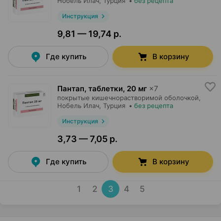
Нобель Илач
, Турция
•
без рецепта
Инструкция
9,81 — 19,74 р.
Где купить
В корзину
Пантап, таблетки
,
20 мг
×
7
покрытые кишечнорастворимой оболочкой,
Нобель Илач
, Турция
•
без рецепта
Инструкция
3,73 — 7,05 р.
Где купить
В корзину
1
2
3
4
5