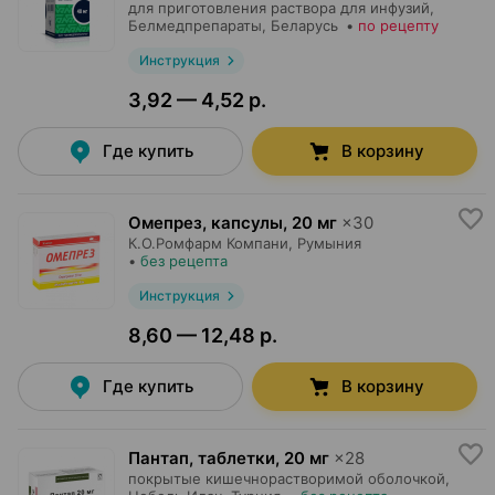
для приготовления раствора для инфузий,
Белмедпрепараты
, Беларусь
•
по рецепту
Инструкция
3,92 — 4,52 р.
Где купить
В корзину
Омепрез, капсулы
,
20 мг
×
30
К.О.Ромфарм Компани
, Румыния
•
без рецепта
Инструкция
8,60 — 12,48 р.
Где купить
В корзину
Пантап, таблетки
,
20 мг
×
28
покрытые кишечнорастворимой оболочкой,