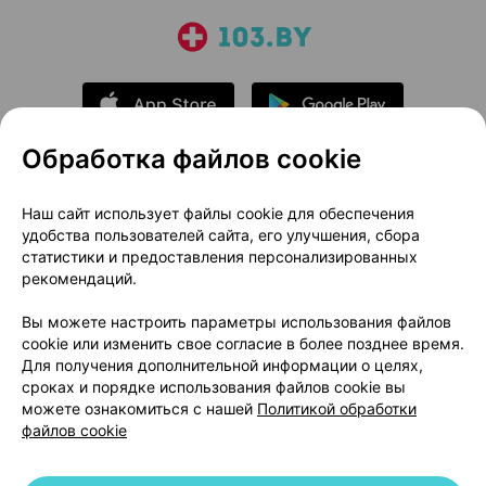
Обработка файлов cookie
О проекте
Новости проекта
Наш сайт использует файлы cookie для обеспечения
удобства пользователей сайта, его улучшения, сбора
Размещение рекламы
Медицинский маркетинг
статистики и предоставления персонализированных
Публичный договор
Доставка
рекомендаций.
Пользовательское соглашение
Вы можете настроить параметры использования файлов
Способы оплаты
Вакансии
Партнеры
cookie или изменить свое согласие в более позднее время.
Написать руководителю 103.by
Для получения дополнительной информации о целях,
сроках и порядке использования файлов cookie вы
Написать в поддержку
можете ознакомиться с нашей
Политикой обработки
Персональные настройки Cookie
файлов cookie
Обработка персональных данных