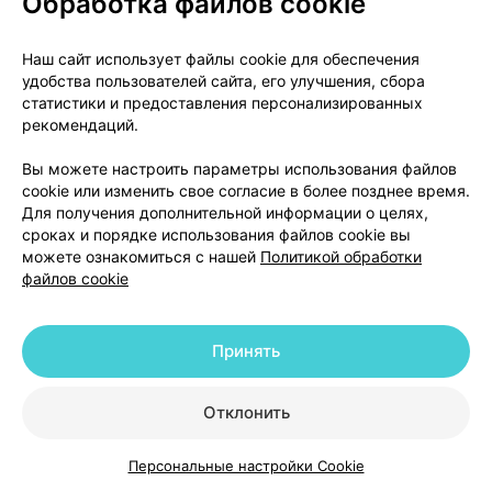
Обработка файлов cookie
использованием 5% раствора глюкозы,
продемонстрирована в течение 3 часов при
Наш сайт использует файлы cookie для обеспечения
температуре 25°С.
удобства пользователей сайта, его улучшения, сбора
статистики и предоставления персонализированных
С микробиологической точки зрения
рекомендаций.
приготовленный раствор лекарственного
Вы можете настроить параметры использования файлов
препарата следует использовать незамедлительно.
cookie или изменить свое согласие в более позднее время.
Для получения дополнительной информации о целях,
Если раствор не использован сразу после
сроках и порядке использования файлов cookie вы
приготовления, условия и длительность его
можете ознакомиться с нашей
Политикой обработки
хранения является ответственностью
файлов cookie
пользователя.
Принять
Не выбрасывайте остатки препарата в
канализацию. Уточните у работника аптеки, как
избавиться от препаратов, которые больше не
Отклонить
потребуются. Эти меры позволят защитить
окружающую среду.
Персональные настройки Cookie
Каталог
Корзина
Избранное
Профиль