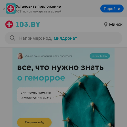
Установить приложение
Перейти
103: поиск лекарств и врачей
Минск
Например: йод
,
милдронат