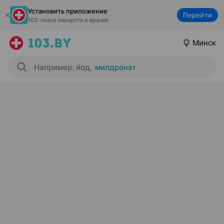
Установить приложение
Перейти
103: поиск лекарств и врачей
Минск
Например: йод
,
милдронат