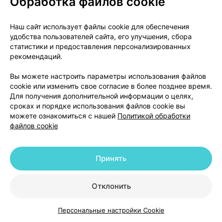
Обработка файлов cookie
на коже с быстрым ухудшением общего
состояния, эрозии (с небольшим
Наш сайт использует файлы cookie для обеспечения
кровотечением) вокруг глаз, рта, носа и
удобства пользователей сайта, его улучшения, сбора
наружных половых органов (синдром
статистики и предоставления персонализированных
Стивенса-Джонсона, синдром Лайелла,
рекомендаций.
мультиформная эритема), чувствительность
Вы можете настроить параметры использования файлов
кожи к солнечному свету;
cookie или изменить свое согласие в более позднее время.
другие серьезные нарушения
(частота
Для получения дополнительной информации о целях,
неизвестна): пожелтение кожи или белков
сроках и порядке использования файлов cookie вы
глаз (желтуха), повышение температуры тела,
можете ознакомиться с нашей
Политикой обработки
сыпь; воспалительный процесс в почках с
файлов cookie
болезненным мочеиспусканием и с болями в
поясничной области, который может
Принять
привести к почечной недостаточности.
Другие возможные нежелательные реакции:
Отклонить
Часто (могут возникать не более чем у 1 человека
Персональные настройки Cookie
из 10):
Каталог
Корзина
Избранное
Профиль