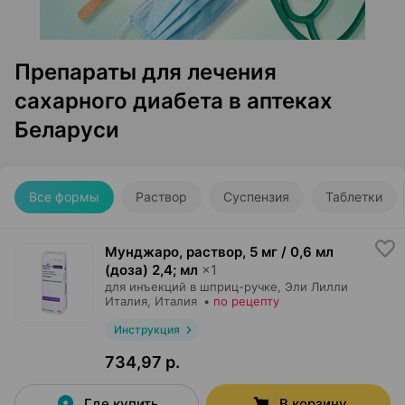
Препараты для лечения
сахарного диабета в аптеках
Беларуси
Все формы
Раствор
Суспензия
Таблетки
Мунджаро, раствор
,
5 мг / 0,6 мл
(доза) 2,4; мл
×
1
для инъекций в шприц-ручке,
Эли Лилли
Италия
, Италия
•
по рецепту
Инструкция
734,97 р.
Где купить
В корзину