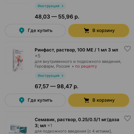
Инструкция
48,03 — 55,96 р.
Где купить
В корзину
Ринфаст, раствор
,
100 МЕ / 1 мл 3 мл
×
5
для внутривенного и подкожного введения,
Герофарм
, Россия
•
по рецепту
Инструкция
67,57 — 98,47 р.
Где купить
В корзину
Семавик, раствор
,
0.25/0.5/1 мг/доза
3; мл
×
1
для подкожного введения [c 4 иглами],