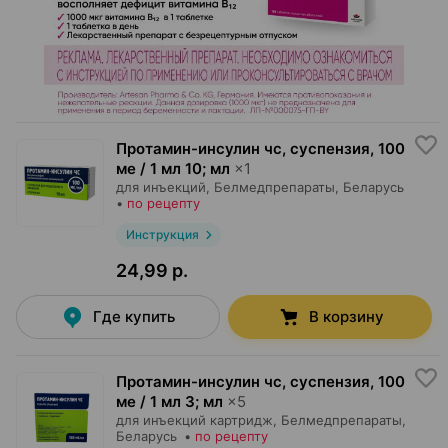
Протамин-инсулин чс, суспензия
,
100
ме / 1 мл 10; мл
×
1
для инъекций,
Белмедпрепараты
, Беларусь
•
по рецепту
Инструкция
24,99 р.
Где купить
В корзину
Протамин-инсулин чс, суспензия
,
100
ме / 1 мл 3; мл
×
5
для инъекций картридж,
Белмедпрепараты
,
Беларусь
•
по рецепту