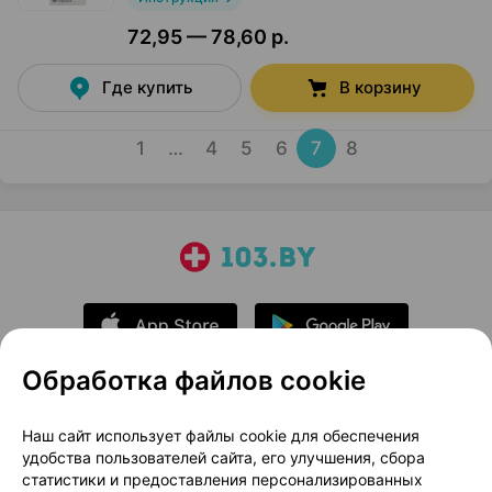
72,95 — 78,60 р.
Где купить
В корзину
1
…
4
5
6
7
8
Обработка файлов cookie
О проекте
Новости проекта
Наш сайт использует файлы cookie для обеспечения
удобства пользователей сайта, его улучшения, сбора
Размещение рекламы
Медицинский маркетинг
статистики и предоставления персонализированных