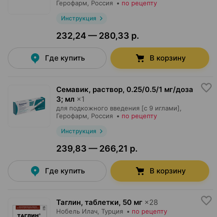
Герофарм
, Россия
•
по рецепту
Инструкция
232,24 — 280,33 р.
Где купить
В корзину
Семавик, раствор
,
0.25/0.5/1 мг/доза
3; мл
×
1
для подкожного введения [c 9 иглами],
Герофарм
, Россия
•
по рецепту
Инструкция
239,83 — 266,21 р.
Где купить
В корзину
Таглин, таблетки
,
50 мг
×
28
Нобель Илач
, Турция
•
по рецепту