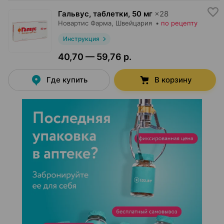
Гальвус, таблетки
,
50 мг
×
28
Новартис Фарма
, Швейцария
•
по рецепту
Инструкция
40,70 — 59,76 р.
Где купить
В корзину