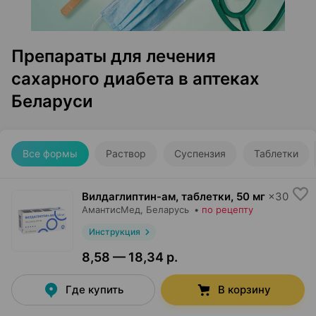
Препараты для лечения
сахарного диабета в аптеках
Беларуси
Все формы
Раствор
Суспензия
Таблетки
Вилдаглиптин-ам, таблетки
,
50 мг
×
30
АмантисМед
, Беларусь
•
по рецепту
Инструкция
8,58 — 18,34 р.
Где купить
В корзину