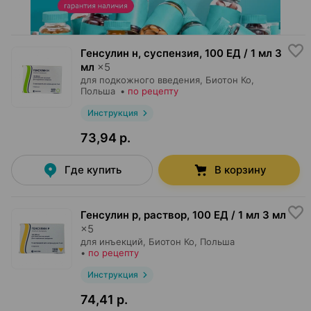
Генсулин н, суспензия
,
100 ЕД / 1 мл 3
мл
×
5
для подкожного введения,
Биотон Ко
,
Польша
•
по рецепту
Инструкция
73,94 р.
Где купить
В корзину
Генсулин р, раствор
,
100 ЕД / 1 мл 3 мл
×
5
для инъекций,
Биотон Ко
, Польша
•
по рецепту
Инструкция
74,41 р.