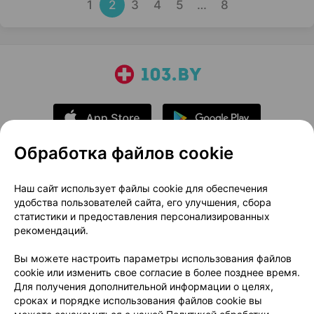
1
2
3
4
5
…
8
Обработка файлов cookie
О проекте
Новости проекта
Наш сайт использует файлы cookie для обеспечения
удобства пользователей сайта, его улучшения, сбора
Размещение рекламы
Медицинский маркетинг
статистики и предоставления персонализированных
Публичный договор
Доставка
рекомендаций.
Пользовательское соглашение
Вы можете настроить параметры использования файлов
Способы оплаты
Вакансии
Партнеры
cookie или изменить свое согласие в более позднее время.
Написать руководителю 103.by
Для получения дополнительной информации о целях,
сроках и порядке использования файлов cookie вы
Написать в поддержку