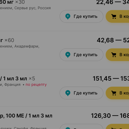
22,46 — 34
60 мг
×
30
ением,
Сервье рус
, Россия
Где купить
В к
42,68 — 52
г
×
60
ением,
Академфарм
,
Где купить
В к
151,45 — 153
/ 1 мл 3 мл
×
5
и
, Франция
•
по рецепту
Где купить
В к
126,30 — 168
ор
,
100 МЕ / 1 мл 3 мл
ручки,
Санофи
, Франция