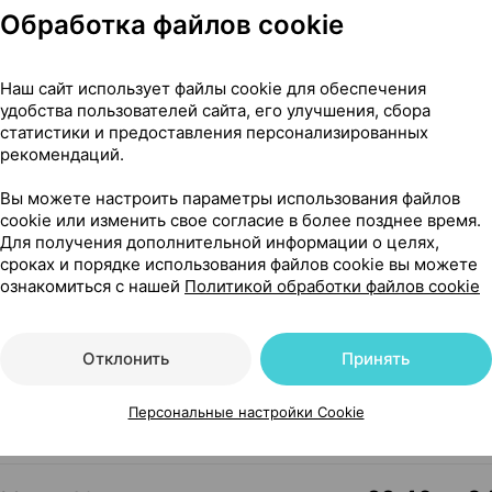
Обработка файлов cookie
115,53 — 173
 мг
×
30
Берингер Ингельхайм
,
Наш сайт использует файлы cookie для обеспечения
удобства пользователей сайта, его улучшения, сбора
Где купить
В к
статистики и предоставления персонализированных
рекомендаций.
Вы можете настроить параметры использования файлов
117,72 — 17
 мг
×
30
cookie или изменить свое согласие в более позднее время.
Берингер Ингельхайм
,
Для получения дополнительной информации о целях,
Где купить
В к
сроках и порядке использования файлов cookie вы можете
ознакомиться с нашей
Политикой обработки файлов cookie
29,78 — 30
60 мг
×
30
Отклонить
Принять
ением,
Сервье
, Франция
Где купить
В к
Персональные настройки Cookie