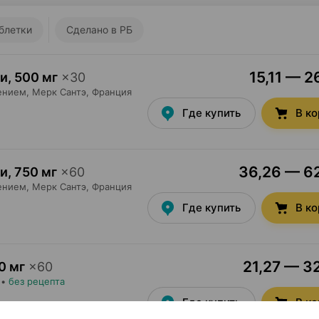
блетки
Сделано в РБ
15,11 — 2
ки
,
500 мг
×
30
ением,
Мерк Сантэ
, Франция
Где купить
В к
36,26 — 62
ки
,
750 мг
×
60
ением,
Мерк Сантэ
, Франция
Где купить
В к
21,27 — 32
0 мг
×
60
•
без рецепта
Где купить
В к