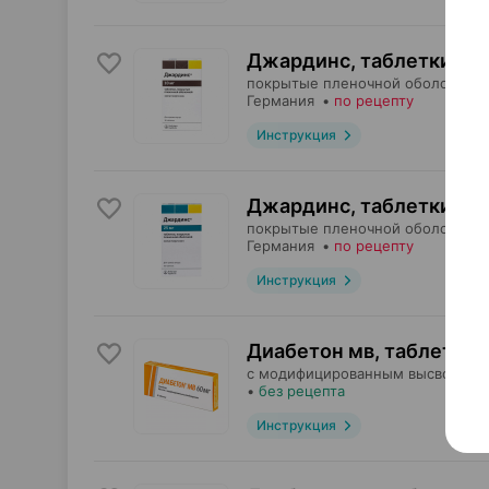
Джардинс, таблетки
,
10
покрытые пленочной оболочкой,
Германия
•
по рецепту
Инструкция
Джардинс, таблетки
,
25
покрытые пленочной оболочкой,
Германия
•
по рецепту
Инструкция
Диабетон мв, таблетки
,
с модифицированным высвобожд
•
без рецепта
Инструкция