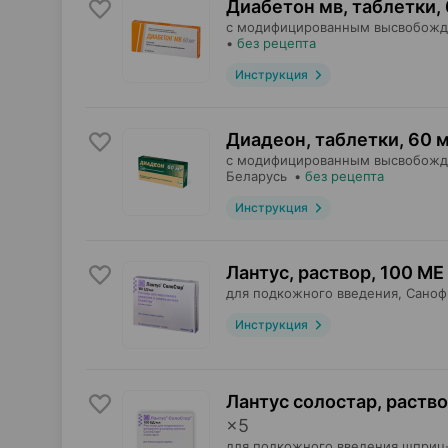
Диабетон мв, таблетки
,
с модифицированным высвобожд
•
без рецепта
Инструкция
Диадеон, таблетки
,
60 м
с модифицированным высвобожд
Беларусь
•
без рецепта
Инструкция
Лантус, раствор
,
100 МЕ 
для подкожного введения,
Саноф
Инструкция
Лантус солостар, раств
×
5
для подкожного введения шприц-