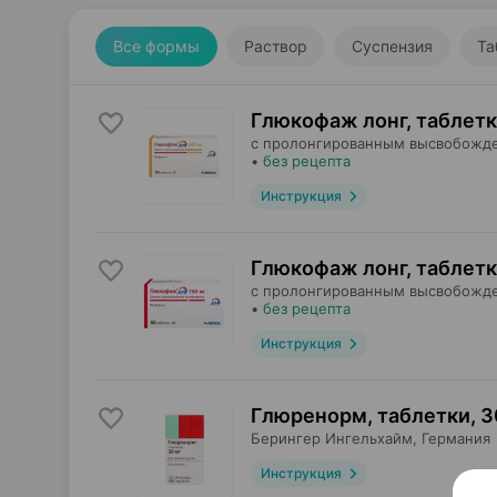
Все формы
Раствор
Суспензия
Та
Глюкофаж лонг, таблет
с пролонгированным высвобожд
•
без рецепта
Инструкция
Глюкофаж лонг, таблет
с пролонгированным высвобожд
•
без рецепта
Инструкция
Глюренорм, таблетки
,
3
Берингер Ингельхайм
, Германия
Инструкция