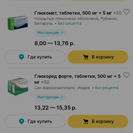
Глюкомет, таблетки
,
500 мг + 5 мг
×
50
покрытые пленочной оболочкой,
Рубикон
,
Беларусь
•
без рецепта
Инструкция
8,00 — 13,76 р.
Где купить
В корзину
Глюкоред форте, таблетки
,
500 мг + 5
мг
×
50
Сан фармасьютикалс
, Индия
•
без рецепта
Инструкция
13,22 — 15,35 р.
Где купить
В корзину