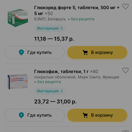
Глюкоред форте 5, таблетки
,
500 мг +
5 мг
×
50
БЗМП
, Беларусь
•
без рецепта
Инструкция
11,18 — 15,37 р.
Где купить
В корзину
Глюкофаж, таблетки
,
1 г
×
60
покрытые оболочкой,
Мерк Сантэ
, Франция
•
без рецепта
Инструкция
23,72 — 31,00 р.
Где купить
В корзину