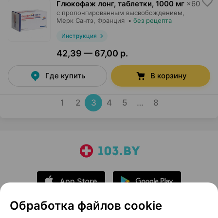
Глюкофаж лонг, таблетки
,
1000 мг
×
60
с пролонгированным высвобождением,
Мерк Сантэ
, Франция
•
без рецепта
Инструкция
42,39 — 67,00 р.
Где купить
В корзину
1
2
3
4
5
…
8
Обработка файлов cookie