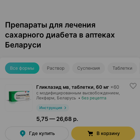
Препараты для лечения
сахарного диабета в аптеках
Беларуси
Все формы
Раствор
Суспензия
Таблетки
Гликлазид мв, таблетки
,
60 мг
×
60
с модифицированным высвобождением,
Лекфарм
, Беларусь
•
без рецепта
Инструкция
5,75 — 26,68 р.
Где купить
В корзину