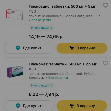
Глюкованс, таблетки
,
500 мг + 5 мг
×
30
покрытые оболочкой,
Мерк Сантэ
, Франция
•
без рецепта
Инструкция
14,19 — 24,65 р.
Где купить
В корзину
Глюкомет, таблетки
,
500 мг + 2.5 мг
×
30
покрытые пленочной оболочкой,
Рубикон
,
Беларусь
•
без рецепта
Инструкция
6,00 — 7,94 р.
Где купить
В корзину