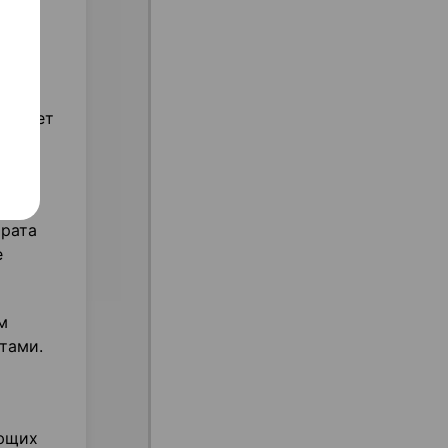
, может
арата
е
м
тами.
ающих