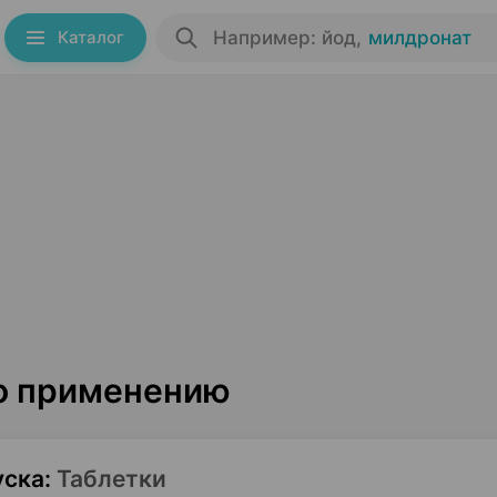
Каталог
Например: йод
,
милдронат
по применению
уска
:
Таблетки