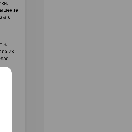
тки.
вышение
зы в
.ч.
сле их
елая
мг.
,
рый
нт