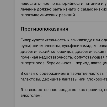
недостаточное по калорийности питание и 
лечение должно быть начато с самых низких
гипогликемических реакций.
Противопоказания
Гиперчувствительность к гликлазиду или од
сульфонилмочевины, сульфаниламидам; са­ха
диабетический ке­тоацидоз, диабетическая 
почечная недостаточность, сопутствующая т
гипертиреоз, беременность, период лактации,
В связи с содержанием в таблетке лактозы
галактозы, дефиците лактазы или глюкозо-г
Это лекарственное средство, как правило, 
алкоголем.