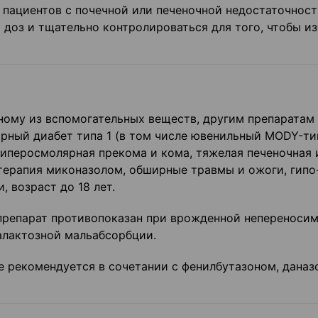
у пациентов с почечной или печеночной недостаточнос
 доз и тщательно контролироваться для того, что­бы и
ному из вспомогательных ве­ществ, другим препаратам
рный диабет типа 1 (в том числе ювенильный MODY-тип
гиперосмолярная прекома и кома, тяжелая печеночная 
ерапия миконазолом, обшир­ные травмы и ожоги, гипо
 воз­раст до 18 лет.
 препарат противопоказан при врожденной непереноси
алактозной мальабсорбции.
не рекомендуется в сочетании с фенилбутазоном, даназ