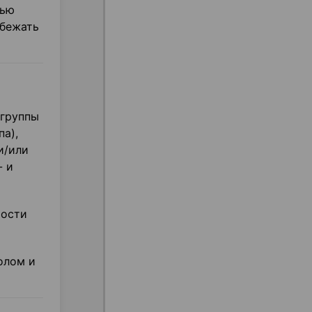
тью
збежать
 группы
а),
и/или
- и
мости
олом и