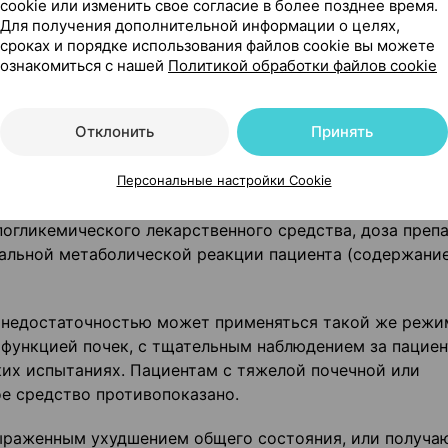
водиабетическими сред­ствами
cookie или изменить свое согласие в более позднее время.
Для получения дополнительной информации о целях,
сроках и порядке использования файлов cookie вы можете
 с бигуанидами, ингибито­рами альфа-глюкозидазы и
ознакомиться с нашей
Политикой обработки файлов cookie
ови неадекватно контроли­руется приемом Гликлазида
Отклонить
Принять
им медицинским наблюдением.
Персональные настройки Cookie
ть дозу на следующий день.
погликемического лекар­ственного средства, доза преп
уальной метаболической реакции пациента (содержани
й недостаточностью может применяться такой же режи
 функцией почек, с тщательным наблюдением за пациен
ких испытаниях. Пациентам с тяжелой почечной или
е средство противопоказано.
выраженным ухудшением общего состояния, или получ