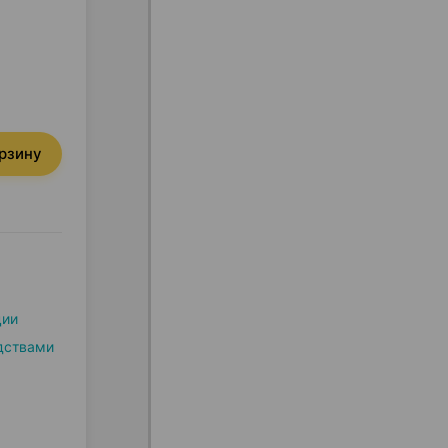
орзину
ции
дствами