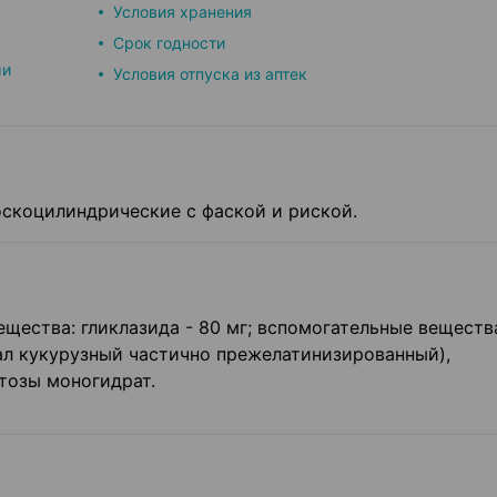
Условия хранения
Срок годности
ми
Условия отпуска из аптек
оскоцилиндри­ческие с фаской и риской.
ества: гликлазида - 80 мг; вспомогательные веществ
ал кукурузный частично прежелатинизированный),
ктозы моногидрат.