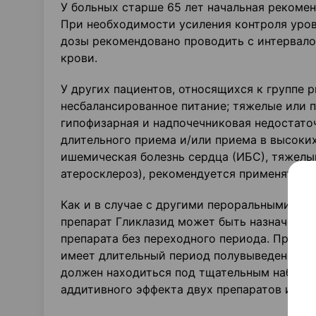
У больных старше 65 лет начальная рекоменд
При необходимости усиления контроля уро
дозы ре­комендовано проводить с интервало
крови.
У других пациентов, относящихся к группе р
несбалансированное питание; тяжелые или п
гипофизарная и надпо­чечниковая недостато
длительного приема и/или приема в высоких
ишемическая болезнь сердца (ИБС), тяже­л
атеросклероз), реко­мендуется применять м
Как и в случае с другими пероральными пр
препарат Гликлазид может быть назначен в
препарата без переходного пе­риода. При п
имеет длительный период полувыведения (на
должен находиться под тщательным наблюде
аддитивного эффекта двух препаратов и раз