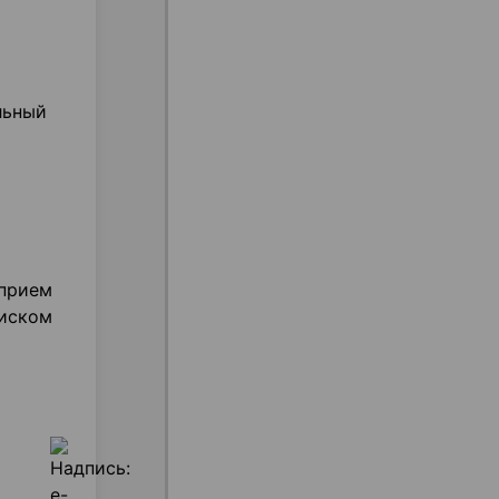
льный
 прием
риском