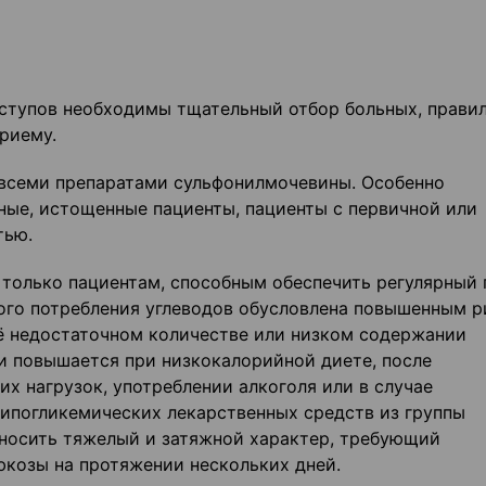
ступов необходимы тща­тельный отбор больных, прави
риему.
 всеми препаратами сульфонилмочевины. Особенно
ые, ис­тощенные пациенты, пациенты с первичной или
тью.
 только пациентам, способ­ным обеспечить регулярный
рного потребления углеводов обусловлена повышенным 
ё недостаточном количестве или низком со­держании
и повышается при низ­кокалорийной диете, после
х нагрузок, употреблении алкоголя или в случае
ипогликемических лекарственных средств из группы
носить тяжелый и затяжной характер, тре
бующий
юкозы на протяжении нескольких дней.