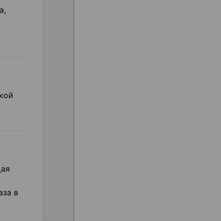
а,
ской
щая
аза в