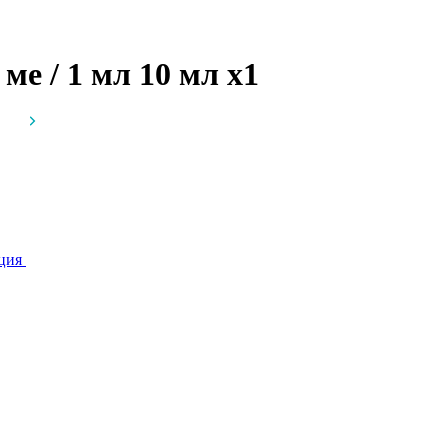
ме / 1 мл 10 мл
x1
ция