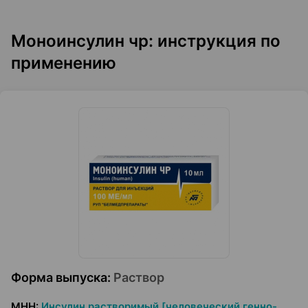
Моноинсулин чр: инструкция по
применению
Форма выпуска
:
Раствор
МНН
:
Инсулин растворимый [человеческий генно-