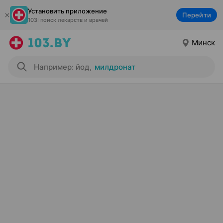
Установить приложение
Перейти
103: поиск лекарств и врачей
Минск
Например: йод
,
милдронат