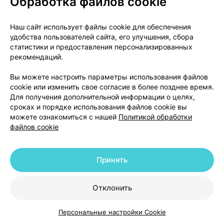
Обработка файлов cookie
съесть сахар или какой-либо сахаросодержащий
продукт, или глюкозу. Если после введения
Наш сайт использует файлы cookie для обеспечения
глюкагона сознание не восстановилось, вам
удобства пользователей сайта, его улучшения, сбора
необходимо лечение в больнице.
статистики и предоставления персонализированных
рекомендаций.
Если гипогликемия у вас повторяется или же
произошла гипогликемия с потерей сознания,
Вы можете настроить параметры использования файлов
cookie или изменить свое согласие в более позднее время.
обратитесь к врачу, так как вам, возможно,
Для получения дополнительной информации о целях,
необходимо скорректировать дозу инсулина.
сроках и порядке использования файлов cookie вы
можете ознакомиться с нашей
Политикой обработки
Если тяжелую гипогликемию не лечить, она может
файлов cookie
вызвать временное или постоянное поражение
головного мозга и смерть.
Принять
Что может привести к гипергликемии (слишком
высокому уровню сахара крови)?
Отклонить
Если вы заболели какой-либо болезнью с
Персональные настройки Cookie
повышением температуры или съели больше
Каталог
Корзина
Избранное
Профиль