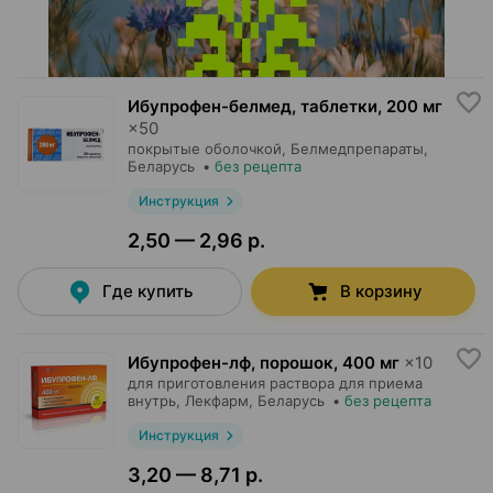
Ибупрофен-белмед, таблетки
,
200 мг
×
50
покрытые оболочкой,
Белмедпрепараты
,
Беларусь
•
без рецепта
Инструкция
2,50 — 2,96 р.
Где купить
В корзину
Ибупрофен-лф, порошок
,
400 мг
×
10
для приготовления раствора для приема
внутрь,
Лекфарм
, Беларусь
•
без рецепта
Инструкция
3,20 — 8,71 р.