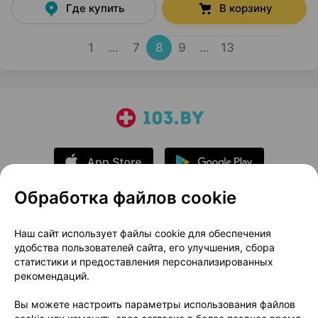
Где купить
В корзину
1
…
7
8
9
…
13
Обработка файлов cookie
О проекте
Новости проекта
Наш сайт использует файлы cookie для обеспечения
удобства пользователей сайта, его улучшения, сбора
Размещение рекламы
Медицинский маркетинг
статистики и предоставления персонализированных
Публичный договор
Доставка
рекомендаций.
Пользовательское соглашение
Вы можете настроить параметры использования файлов
Способы оплаты
Вакансии
Партнеры