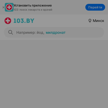
Установить приложение
Перейти
103: поиск лекарств и врачей
Минск
Например: йод
,
милдронат