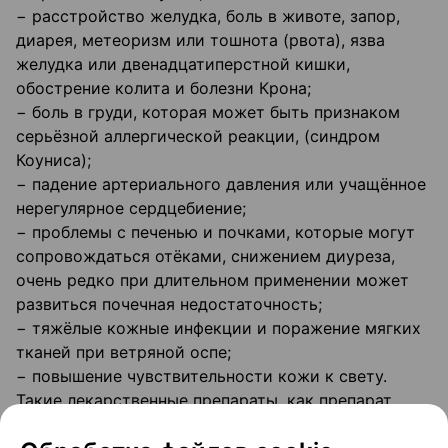
− расстройство желудка, боль в животе, запор,
диарея, метеоризм или тошнота (рвота), язва
желудка или двенадцатиперстной кишки,
обострение колита и болезни Крона;
− боль в груди, которая может быть признаком
серьёзной аллергической реакции, (синдром
Коуниса);
− падение артериального давления или учащённое
нерегулярное сердцебиение;
− проблемы с печенью и почками, которые могут
сопровождаться отёками, снижением диуреза,
очень редко при длительном применении может
развиться почечная недостаточность;
− тяжёлые кожные инфекции и поражение мягких
тканей при ветряной оспе;
− повышение чувствительности кожи к свету.
Такие лекарственные препараты, как препарат
Ибупрофен МАХ, могут быть связаны с небольшим