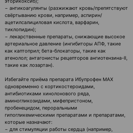
эторикоксиб);
− антикоагулянты (разжижают кровь/препятствуют
свёртыванию крови, например, аспирин/
ацетилсалициловая кислота, варфарин,
тиклопидин);
− лекарственные препараты, снижающие высокое
артериальное давление (ингибиторы АПФ, такие
как каптоприл; бета-блокаторы, такие как
атенолол; антагонисты рецепторов ангиотензина-II,
такие как лозартан).
Избегайте приёма препарата Ибупрофен МАХ
одновременно с кортикостероидами,
антибиотиками хинолонового ряда,
аминогликозидами, мифепристоном,
пробенецидом, пероральными
гипогликемическими препаратами и препаратами,
которые назначают:
− для стимуляции работы сердца (например,