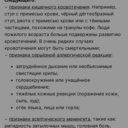
следующего:
−
признаки кишечного кровотечения
. Например,
стул с примесью крови, чёрный дёгтеобразный
стул, рвота с примесью крови или с тёмными
частицами, похожими на гранулы кофе. Люди
пожилого возраста больше подвержены развитию
кровотечений. В очень редких случаях
кровотечения могут быть смертельными;
−
признаки серьёзной аллергической реакции
:
затруднённое дыхание или необъяснимые
свистящие хрипы;
головокружение или учащённое
сердцебиение;
тяжёлые кожные реакции (поражение кожи,
сыпь, зуд);
отёк языка, лица или горла;
−
признаки асептического менингита
, такие как:
ригидность затылочных мышц, головная боль,