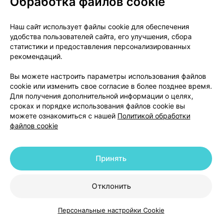
Обработка файлов cookie
повышением риска развития сердечного приступа
(инфаркт миокарда) или инсульта (см. раздел
"Особые указания и меры предосторожности").
Наш сайт использует файлы cookie для обеспечения
удобства пользователей сайта, его улучшения, сбора
статистики и предоставления персонализированных
Если какая-либо из нежелательных реакций
рекомендаций.
становится серьёзной или Вы заметили какую-
либо нежелательную реакцию, не указанную в
Вы можете настроить параметры использования файлов
листке-вкладыше, обратитесь к Вашему врачу
cookie или изменить свое согласие в более позднее время.
или работнику аптеки.
Для получения дополнительной информации о целях,
сроках и порядке использования файлов cookie вы
можете ознакомиться с нашей
Политикой обработки
Сообщение о нежелательных реакциях
файлов cookie
Если у Вас возникают какие-либо нежелательные
реакции, проконсультируйтесь с Вашим лечащим
врачом. Данная рекомендация распространяется
Принять
на любые возможные нежелательные реакции. Вы
также можете сообщить о нежелательных
Отклонить
реакциях напрямую через систему сообщений
государств – членов Евразийского экономического
Персональные настройки Cookie
союза (см. ниже). Сообщая о нежелательных
Каталог
Корзина
Избранное
Профиль