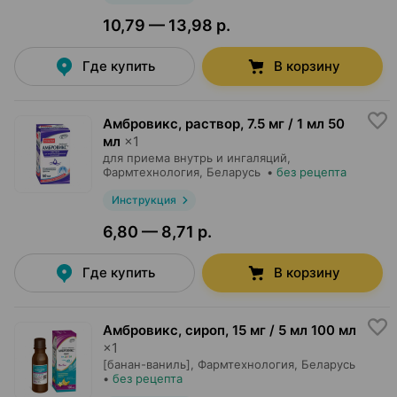
10,79 — 13,98 р.
Где купить
В корзину
Амбровикс, раствор
,
7.5 мг / 1 мл 50
мл
×
1
для приема внутрь и ингаляций,
Фармтехнология
, Беларусь
•
без рецепта
Инструкция
6,80 — 8,71 р.
Где купить
В корзину
Амбровикс, сироп
,
15 мг / 5 мл 100 мл
×
1
[банан-ваниль],
Фармтехнология
, Беларусь
•
без рецепта