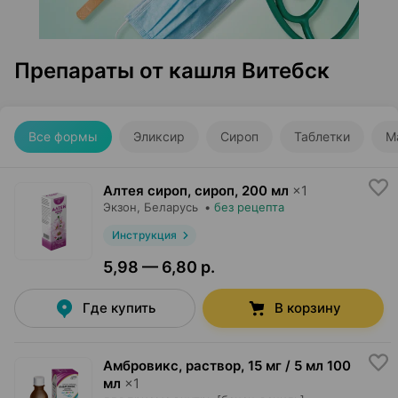
Препараты от кашля Витебск
Все формы
Эликсир
Сироп
Таблетки
М
Алтея сироп, сироп
,
200 мл
×
1
Экзон
, Беларусь
•
без рецепта
Инструкция
5,98 — 6,80 р.
Где купить
В корзину
Амбровикс, раствор
,
15 мг / 5 мл 100
мл
×
1