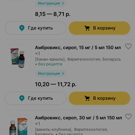
Инструкция
8,15 — 8,71 р.
Где купить
В корзину
Амбровикс, сироп
,
15 мг / 5 мл 150 мл
×
1
[банан-ваниль],
Фармтехнология
, Беларусь
•
без рецепта
Инструкция
10,20 — 11,72 р.
Где купить
В корзину
Амбровикс, сироп
,
30 мг / 5 мл 150 мл
×
1
[ваниль-клубника],
Фармтехнология
,
Беларусь
•
без рецепта