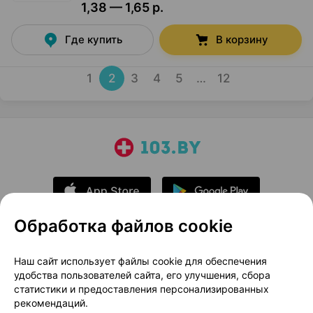
1,38 — 1,65 р.
Где купить
В корзину
1
2
3
4
5
…
12
Обработка файлов cookie
О проекте
Новости проекта
Наш сайт использует файлы cookie для обеспечения
удобства пользователей сайта, его улучшения, сбора
Размещение рекламы
Медицинский маркетинг
статистики и предоставления персонализированных
Публичный договор
Доставка
рекомендаций.