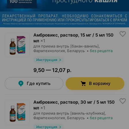
Амбровикс, раствор
,
15 мг / 5 мл 150
мл
×
1
для приема внутрь [банан-ваниль],
Фармтехнология
, Беларусь
•
без рецепта
Инструкция
9,50 — 12,07 р.
Где купить
В корзину
Амбровикс, раствор
,
30 мг / 5 мл 150
мл
×
1
для приема внутрь [ваниль-клубника],
Фармтехнология
, Беларусь
•
без рецепта
Инструкция