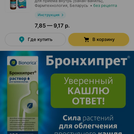
для приема внутрь [банан-ваниль],
Фармтехнология
, Беларусь
•
без рецепта
Инструкция
7,85 — 9,17 р.
Где купить
В корзину