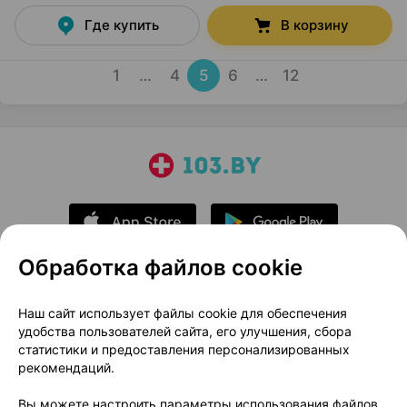
Где купить
В корзину
1
…
4
5
6
…
12
Обработка файлов cookie
О проекте
Новости проекта
Наш сайт использует файлы cookie для обеспечения
удобства пользователей сайта, его улучшения, сбора
Размещение рекламы
Медицинский маркетинг
статистики и предоставления персонализированных
Публичный договор
Доставка
рекомендаций.
Пользовательское соглашение
Вы можете настроить параметры использования файлов