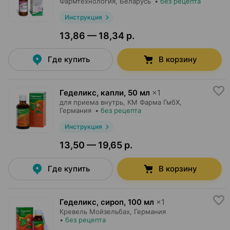
Фармтехнология
, Беларусь
•
без рецепта
Инструкция
13,86 — 18,34 р.
Где купить
В корзину
Геделикс, капли
,
50 мл
×
1
для приема внутрь,
КМ Фарма ГмбХ
,
Германия
•
без рецепта
Инструкция
13,50 — 19,65 р.
Где купить
В корзину
Геделикс, сироп
,
100 мл
×
1
Кревель Мойзельбах
, Германия
•
без рецепта