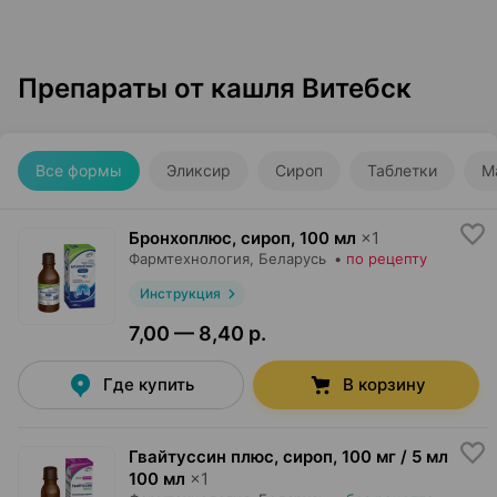
Препараты от кашля Витебск
Все формы
Эликсир
Сироп
Таблетки
М
Бронхоплюс, сироп
,
100 мл
×
1
Фармтехнология
, Беларусь
•
по рецепту
Инструкция
7,00 — 8,40 р.
Где купить
В корзину
Гвайтуссин плюс, сироп
,
100 мг / 5 мл
100 мл
×
1