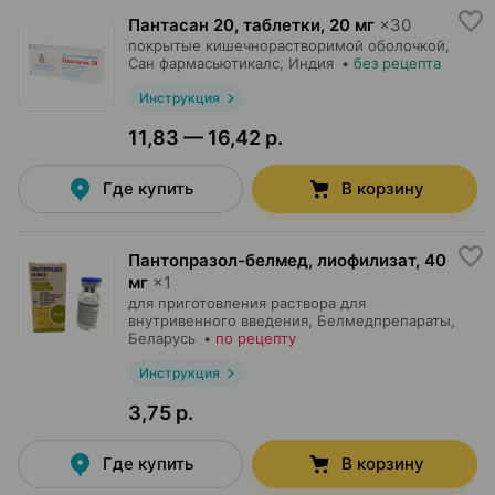
Пантасан 20, таблетки
,
20 мг
×
30
покрытые кишечнорастворимой оболочкой,
Сан фармасьютикалс
, Индия
•
без рецепта
Инструкция
11,83 — 16,42 р.
Где купить
В корзину
Пантопразол-белмед, лиофилизат
,
40
мг
×
1
для приготовления раствора для
внутривенного введения,
Белмедпрепараты
,
Беларусь
•
по рецепту
Инструкция
3,75 р.
Где купить
В корзину