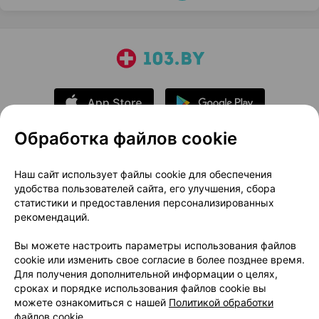
Обработка файлов cookie
О проекте
Новости проекта
Наш сайт использует файлы cookie для обеспечения
удобства пользователей сайта, его улучшения, сбора
Размещение рекламы
Медицинский маркетинг
статистики и предоставления персонализированных
Публичный договор
Доставка
рекомендаций.
Пользовательское соглашение
Вы можете настроить параметры использования файлов
Способы оплаты
Вакансии
Партнеры
cookie или изменить свое согласие в более позднее время.
Написать руководителю 103.by
Для получения дополнительной информации о целях,
сроках и порядке использования файлов cookie вы
Написать в поддержку
можете ознакомиться с нашей
Политикой обработки
Персональные настройки Cookie
файлов cookie