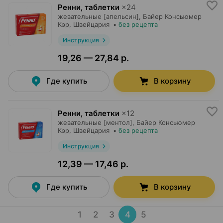
Ренни, таблетки
×
24
жевательные [апельсин],
Байер Консьюмер
Кэр
, Швейцария
•
без рецепта
Инструкция
19,26 — 27,84 р.
Где купить
В корзину
Ренни, таблетки
×
12
жевательные [ментол],
Байер Консьюмер
Кэр
, Швейцария
•
без рецепта
Инструкция
12,39 — 17,46 р.
Где купить
В корзину
1
2
3
4
5