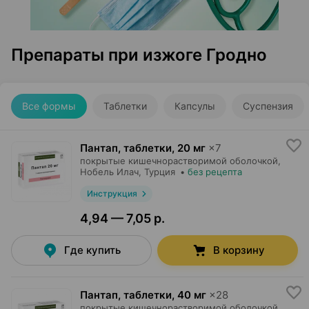
Препараты при изжоге Гродно
Все формы
Таблетки
Капсулы
Суспензия
Пантап, таблетки
,
20 мг
×
7
покрытые кишечнорастворимой оболочкой,
Нобель Илач
, Турция
•
без рецепта
Инструкция
4,94 — 7,05 р.
Где купить
В корзину
Пантап, таблетки
,
40 мг
×
28
покрытые кишечнорастворимой оболочкой,