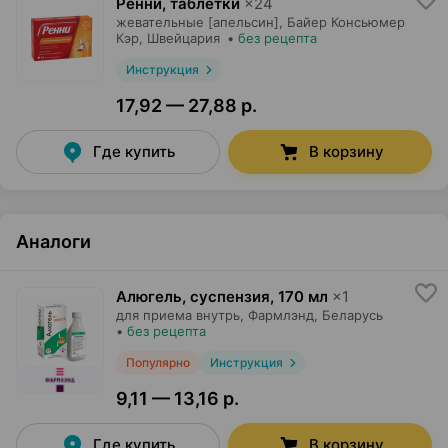
Ренни, таблетки
×
24
жевательные [апельсин],
Байер Консьюмер
Кэр
, Швейцария
•
без рецепта
Инструкция
17,92 — 27,88 р.
Где купить
В корзину
Аналоги
Алюгель, суспензия
,
170 мл
×
1
для приема внутрь,
Фармлэнд
, Беларусь
•
без рецепта
Популярно
Инструкция
9,11 — 13,16 р.
Где купить
В корзину