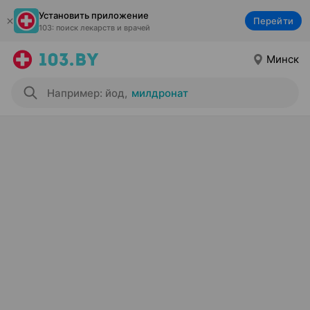
Установить приложение
Перейти
103: поиск лекарств и врачей
Минск
Например: йод
,
милдронат