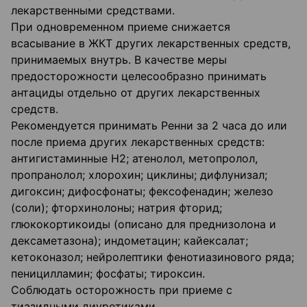
лекарственными средствами.
При одновременном приеме снижается
всасывание в ЖКТ других лекарственных средств,
принимаемых внутрь. В качестве меры
предосторожности целесообразно принимать
антациды отдельно от других лекарственных
средств.
Рекомендуется принимать Ренни за 2 часа до или
после приема других лекарственных средств:
антигистаминные Н2; атенолол, метопролол,
пропранолол; хлорохин; циклины; дифлунизал;
дигоксин; дифосфонаты; фексофенадин; железо
(соли); фторхинолоны; натрия фторид;
глюкокортикоиды (описано для преднизолона и
дексаметазона); индометацин; кайексалат;
кетоконазол; нейролептики фенотиазинового ряда;
пеницилламин; фосфаты; тироксин.
Соблюдать осторожность при приеме с
тиазидными диуретиками.