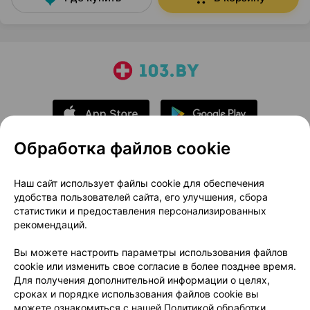
Обработка файлов cookie
О проекте
Новости проекта
Наш сайт использует файлы cookie для обеспечения
удобства пользователей сайта, его улучшения, сбора
Размещение рекламы
Медицинский маркетинг
статистики и предоставления персонализированных
Публичный договор
Доставка
рекомендаций.
Пользовательское соглашение
Вы можете настроить параметры использования файлов
Способы оплаты
Вакансии
Партнеры
cookie или изменить свое согласие в более позднее время.
Написать руководителю 103.by
Для получения дополнительной информации о целях,
сроках и порядке использования файлов cookie вы
Написать в поддержку
можете ознакомиться с нашей
Политикой обработки