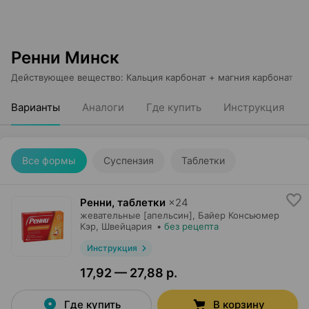
Ренни Минск
Действующее вещество
:
Кальция карбонат + магния карбонат
Варианты
Аналоги
Где купить
Инструкция
Все формы
Суспензия
Таблетки
Ренни, таблетки
×
24
жевательные [апельсин],
Байер Консьюмер
Кэр
, Швейцария
•
без рецепта
Инструкция
17,92 — 27,88 р.
Где купить
В корзину