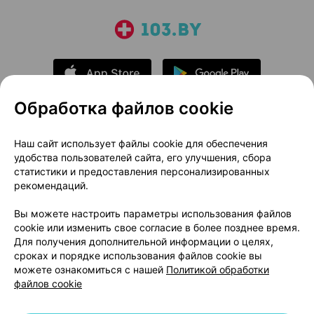
Обработка файлов cookie
О проекте
Новости проекта
Наш сайт использует файлы cookie для обеспечения
удобства пользователей сайта, его улучшения, сбора
Размещение рекламы
Медицинский маркетинг
статистики и предоставления персонализированных
Публичный договор
Доставка
рекомендаций.
Пользовательское соглашение
Вы можете настроить параметры использования файлов
Способы оплаты
Вакансии
Партнеры
cookie или изменить свое согласие в более позднее время.
Написать руководителю 103.by
Для получения дополнительной информации о целях,
сроках и порядке использования файлов cookie вы
Написать в поддержку
можете ознакомиться с нашей
Политикой обработки
Персональные настройки Cookie
файлов cookie
Обработка персональных данных