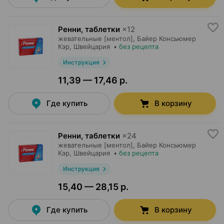
Ренни, таблетки
×
12
жевательные [ментол],
Байер Консьюмер
Кэр
, Швейцария
•
без рецепта
Инструкция
11,39 — 17,46 р.
Где купить
В корзину
Ренни, таблетки
×
24
жевательные [ментол],
Байер Консьюмер
Кэр
, Швейцария
•
без рецепта
Инструкция
15,40 — 28,15 р.
Где купить
В корзину