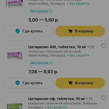
АмантисМед
, Беларусь
•
без рецепта
Инструкция
3,00 — 3,50 р.
Где купить
В корзину
Цетиризин-АМ, таблетки
,
10 мг
×
30
покрытые пленочной оболочкой,
АмантисМед
, Беларусь
•
без рецепта
Инструкция
7,08 — 9,93 р.
Где купить
В корзину
Цетиризин-лф, таблетки
,
10 мг
×
10
покрытые пленочной оболочкой,
Лекфарм
,
Беларусь
•
без рецепта