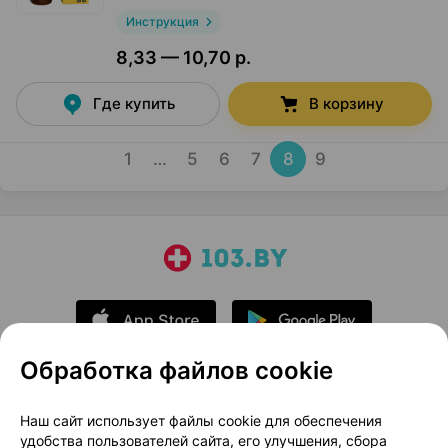
Инструкция
8,33 — 10,70 р.
Где купить
В корзину
1
…
5
6
7
8
9
Обработка файлов cookie
О проекте
Новости проекта
Наш сайт использует файлы cookie для обеспечения
удобства пользователей сайта, его улучшения, сбора
Размещение рекламы
Медицинский маркетинг