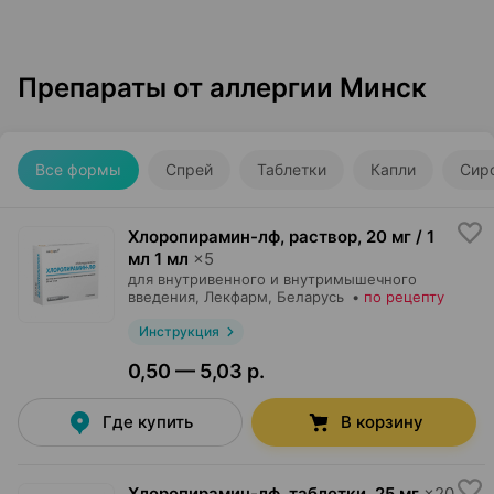
Препараты от аллергии Минск
Все формы
Спрей
Таблетки
Капли
Сир
Хлоропирамин-лф, раствор
,
20 мг / 1
мл 1 мл
×
5
для внутривенного и внутримышечного
введения,
Лекфарм
, Беларусь
•
по рецепту
Инструкция
0,50 — 5,03 р.
Где купить
В корзину
Хлоропирамин-лф, таблетки
,
25 мг
×
20