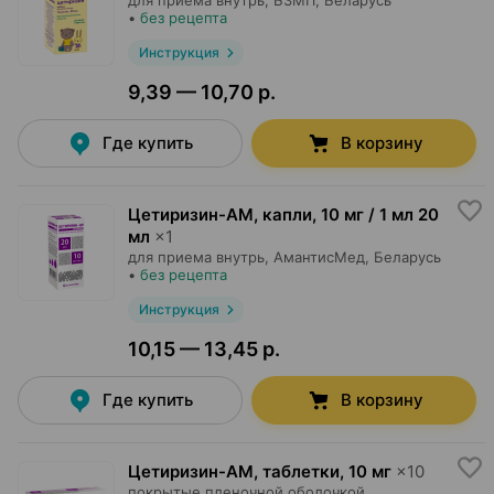
для приема внутрь,
БЗМП
, Беларусь
•
без рецепта
Инструкция
9,39 — 10,70 р.
Где купить
В корзину
Цетиризин-АМ, капли
,
10 мг / 1 мл 20
мл
×
1
для приема внутрь,
АмантисМед
, Беларусь
•
без рецепта
Инструкция
10,15 — 13,45 р.
Где купить
В корзину
Цетиризин-АМ, таблетки
,
10 мг
×
10
покрытые пленочной оболочкой,