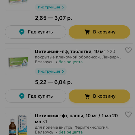
Инструкция
2,65 — 3,07 р.
Где купить
В корзину
Цетиризин-лф, таблетки
,
10 мг
×
20
покрытые пленочной оболочкой,
Лекфарм
,
Беларусь
•
без рецепта
Инструкция
5,22 — 6,04 р.
Где купить
В корзину
Цетиризин-фт, капли
,
10 мг / 1 мл 20
мл
×
1
для приема внутрь,
Фармтехнология
,
Беларусь
•
без рецепта