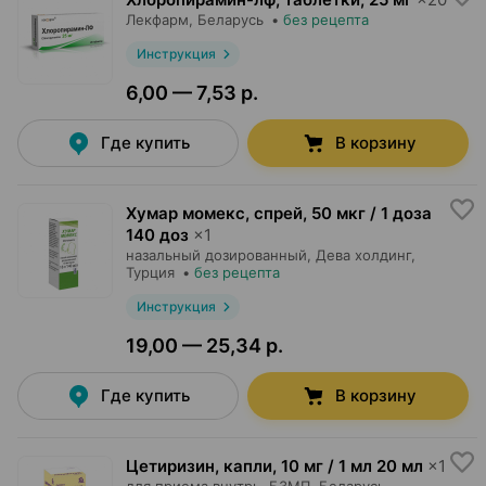
Лекфарм
, Беларусь
•
без рецепта
Инструкция
6,00 — 7,53 р.
Где купить
В корзину
Хумар момекс, спрей
,
50 мкг / 1 доза
140 доз
×
1
назальный дозированный,
Дева холдинг
,
Турция
•
без рецепта
Инструкция
19,00 — 25,34 р.
Где купить
В корзину
Цетиризин, капли
,
10 мг / 1 мл 20 мл
×
1